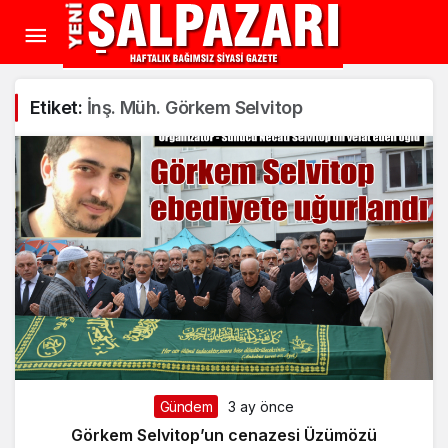
Etiket:
İnş. Müh. Görkem Selvitop
Gündem
3 ay önce
Görkem Selvitop’un cenazesi Üzümözü