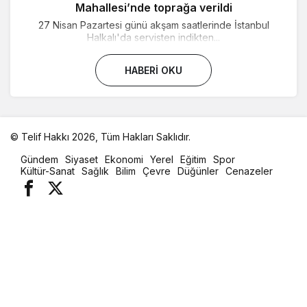
Mahallesi’nde toprağa verildi
27 Nisan Pazartesi günü akşam saatlerinde İstanbul
Halkalı'da servisten indikten...
HABERI OKU
© Telif Hakkı 2026, Tüm Hakları Saklıdır.
malatya
Gündem
Siyaset
Ekonomi
Yerel
Eğitim
Spor
oto
Kültür-Sanat
Sağlık
Bilim
Çevre
Düğünler
Cenazeler
kiralama
parça
eşya
taşıma
evden
eve
nakliyat
istanbul
evden
eve
nakliyat
casino