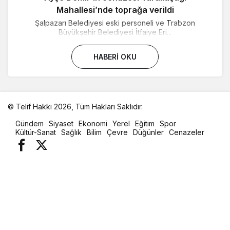
Mahallesi’nde toprağa verildi
Şalpazarı Belediyesi eski personeli ve Trabzon
Büyükşehir Belediyesi İtfaiye Eri...
HABERI OKU
© Telif Hakkı 2026, Tüm Hakları Saklıdır.
malatya
Gündem
Siyaset
Ekonomi
Yerel
Eğitim
Spor
oto
Kültür-Sanat
Sağlık
Bilim
Çevre
Düğünler
Cenazeler
kiralama
parça
eşya
taşıma
evden
eve
nakliyat
istanbul
evden
eve
nakliyat
casino