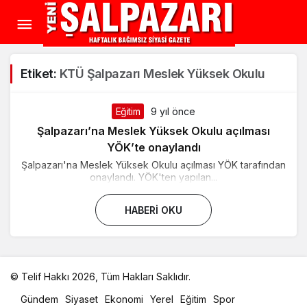
Etiket:
KTÜ Şalpazarı Meslek Yüksek Okulu
Eğitim
9 yıl önce
Şalpazarı’na Meslek Yüksek Okulu açılması
YÖK’te onaylandı
Şalpazarı'na Meslek Yüksek Okulu açılması YÖK tarafından
onaylandı. YÖK'ten yapılan...
HABERI OKU
© Telif Hakkı 2026, Tüm Hakları Saklıdır.
malatya
Gündem
Siyaset
Ekonomi
Yerel
Eğitim
Spor
oto