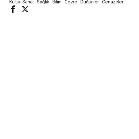
Kültür-Sanat
Sağlık
Bilim
Çevre
Düğünler
Cenazeler
kiralama
parça
eşya
taşıma
evden
eve
nakliyat
istanbul
evden
eve
nakliyat
casino
slot
siteleri
en
iyi
casino
siterleri
istanbul
sex
shop
casino
oyunları
deneme
bonusu
veren