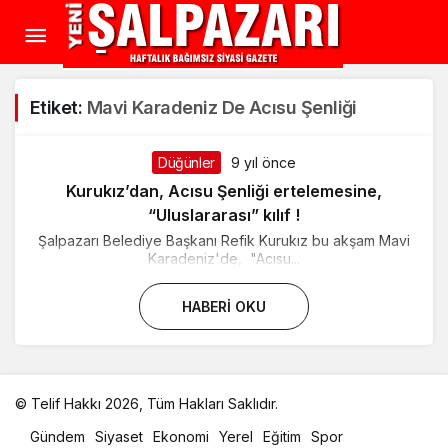
Etiket:
Mavi Karadeniz De Acısu Şenliği
Düğünler
9 yıl önce
Kurukız’dan, Acısu Şenliği ertelemesine,
“Uluslararası” kılıf !
Şalpazarı Belediye Başkanı Refik Kurukız bu akşam Mavi
Karadeniz'de, "Acısu...
HABERI OKU
© Telif Hakkı 2026, Tüm Hakları Saklıdır.
malatya
Gündem
Siyaset
Ekonomi
Yerel
Eğitim
Spor
oto