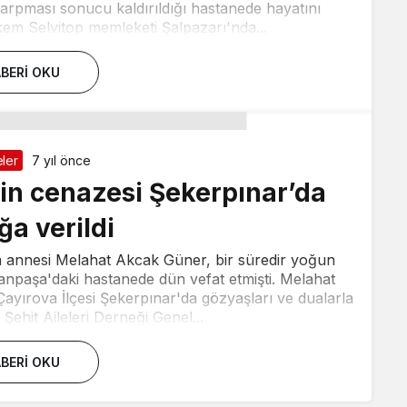
arpması sonucu kaldırıldığı hastanede hayatını
em Selvitop memleketi Şalpazarı'nda...
BERI OKU
ler
7 yıl önce
in cenazesi Şekerpınar’da
ğa verildi
 annesi Melahat Akcak Güner, bir süredir yoğun
npaşa'daki hastanede dün vefat etmişti. Melahat
ayırova İlçesi Şekerpınar'da gözyaşları ve dualarla
 Şehit Aileleri Derneği Genel...
BERI OKU