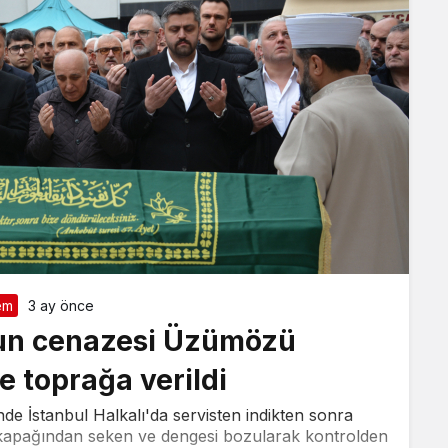
em
3 ay önce
’un cenazesi Üzümözü
e toprağa verildi
de İstanbul Halkalı'da servisten indikten sonra
 kapağından seken ve dengesi bozularak kontrolden