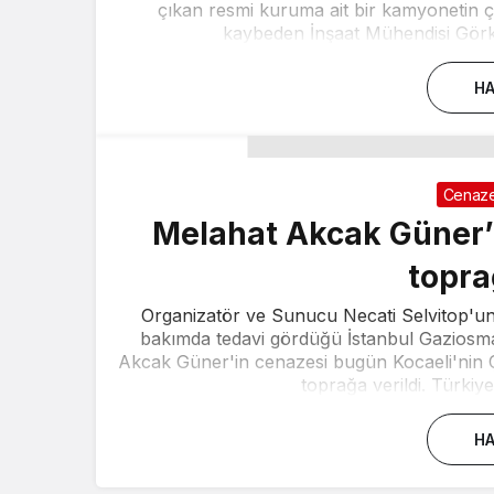
çıkan resmi kuruma ait bir kamyonetin ç
kaybeden İnşaat Mühendisi Görk
HA
Cenaze
Melahat Akcak Güner’
topra
Organizatör ve Sunucu Necati Selvitop'un
bakımda tedavi gördüğü İstanbul Gaziosma
Akcak Güner'in cenazesi bugün Kocaeli'nin Ç
toprağa verildi. Türkiye
HA