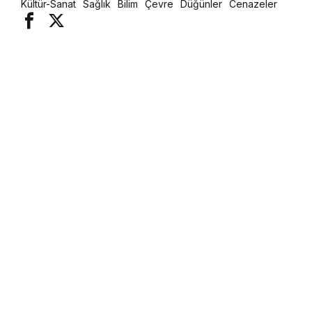
Kültür-Sanat
Sağlık
Bilim
Çevre
Düğünler
Cenazeler
kiralama
parça
eşya
taşıma
evden
eve
nakliyat
istanbul
evden
eve
nakliyat
casino
slot
siteleri
en
iyi
casino
siterleri
istanbul
sex
shop
casino
oyunları
deneme
bonusu
veren