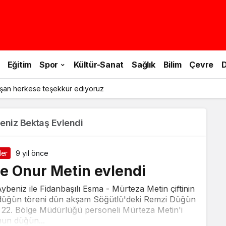
Eğitim
Spor
Kültür-Sanat
Sağlık
Bilim
Çevre
D
şan herkese teşekkür ediyoruz
beniz Bektaş Evlendi
ler
9 yıl önce
le Onur Metin evlendi
Aybeniz ile Fidanbaşılı Esma - Mürteza Metin çiftinin
tin düğün töreni dün akşam Söğütlü'deki Remzi Düğün
 22. Bölge Müdürlüğü personeli Mürteza Metin'i
un düğün...