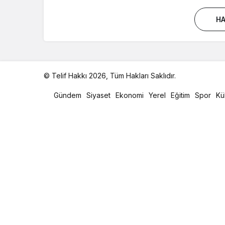
HA
© Telif Hakkı 2026, Tüm Hakları Saklıdır.
malatya
oto
Gündem
Siyaset
Ekonomi
Yerel
Eğitim
Spor
Kü
kiralama
parça
eşya
taşıma
evden
eve
nakliyat
istanbul
evden
eve
nakliyat
casino
slot
siteleri
en