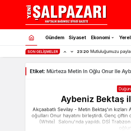
Gündem
Siyaset
Ekonomi
Yerel
Mutluluğumuzu payla
23:20
SON GELIŞMELER
Etiket:
Mürteza Metin In Oğlu Onur Ile Ay
Düğün
Aybeniz Bektaş i
Akçaabatlı Sevilay - Metin Bektaş'ın kızları 
oğulları Onur hayatını birleştirdi. Genç çif
(White) Salonu'nda yapıldı. DSİ Trabzon
oğlun