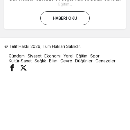
Eğitim...
HABERI OKU
© Telif Hakkı 2026, Tüm Hakları Saklıdır.
malatya
Gündem
Siyaset
Ekonomi
Yerel
Eğitim
Spor
oto
Kültür-Sanat
Sağlık
Bilim
Çevre
Düğünler
Cenazeler
kiralama
parça
eşya
taşıma
evden
eve
nakliyat
istanbul
evden
eve
nakliyat
casino
slot
siteleri