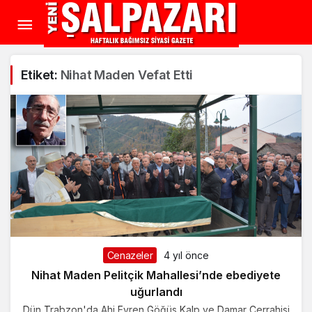
Etiket:
Nihat Maden Vefat Etti
Cenazeler
4 yıl önce
Nihat Maden Pelitçik Mahallesi’nde ebediyete
uğurlandı
Dün Trabzon'da Ahi Evren Göğüs Kalp ve Damar Cerrahisi