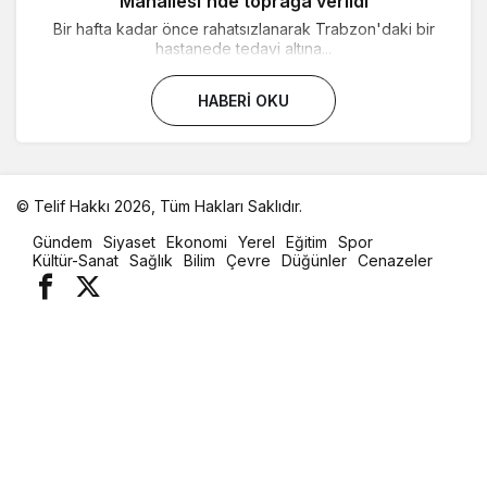
Mahallesi’nde toprağa verildi
Bir hafta kadar önce rahatsızlanarak Trabzon'daki bir
hastanede tedavi altına...
HABERI OKU
© Telif Hakkı 2026, Tüm Hakları Saklıdır.
malatya
Gündem
Siyaset
Ekonomi
Yerel
Eğitim
Spor
oto
Kültür-Sanat
Sağlık
Bilim
Çevre
Düğünler
Cenazeler
kiralama
parça
eşya
taşıma
evden
eve
nakliyat
istanbul
evden
eve
nakliyat
casino
slot