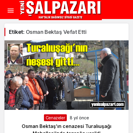
Etiket:
Osman Bektaş Vefat Etti
Cenazeler
8 yıl önce
Osman Bektaş’ın cenazesi Turalıuşağı