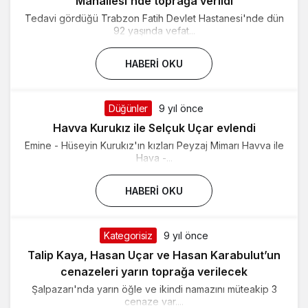
Mahallesi’nde toprağa verildi
Tedavi gördüğü Trabzon Fatih Devlet Hastanesi'nde dün
92 yaşında vefat...
HABERI OKU
Düğünler
9 yıl önce
Havva Kurukız ile Selçuk Uçar evlendi
Emine - Hüseyin Kurukız'ın kızları Peyzaj Mimarı Havva ile
Hava -...
HABERI OKU
Kategorisiz
9 yıl önce
Talip Kaya, Hasan Uçar ve Hasan Karabulut’un
cenazeleri yarın toprağa verilecek
Şalpazarı'nda yarın öğle ve ikindi namazını müteakip 3
cenaze var....