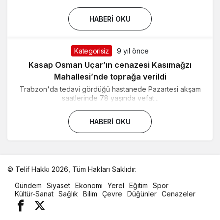
HABERI OKU
Kategorisiz
9 yıl önce
Kasap Osman Uçar’ın cenazesi Kasımağzı
Mahallesi’nde toprağa verildi
Trabzon'da tedavi gördüğü hastanede Pazartesi akşam
saatlerinde 78 yaşında vefat...
HABERI OKU
© Telif Hakkı 2026, Tüm Hakları Saklıdır.
malatya
Gündem
Siyaset
Ekonomi
Yerel
Eğitim
Spor
oto
Kültür-Sanat
Sağlık
Bilim
Çevre
Düğünler
Cenazeler
kiralama
parça
eşya
taşıma