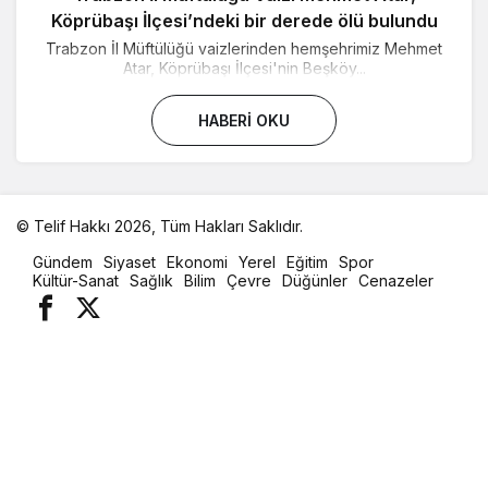
Köprübaşı İlçesi’ndeki bir derede ölü bulundu
Trabzon İl Müftülüğü vaizlerinden hemşehrimiz Mehmet
Atar, Köprübaşı İlçesi'nin Beşköy...
HABERI OKU
© Telif Hakkı 2026, Tüm Hakları Saklıdır.
malatya
Gündem
Siyaset
Ekonomi
Yerel
Eğitim
Spor
oto
Kültür-Sanat
Sağlık
Bilim
Çevre
Düğünler
Cenazeler
kiralama
parça
eşya
taşıma
evden
eve
nakliyat
istanbul
evden
eve
nakliyat
casino