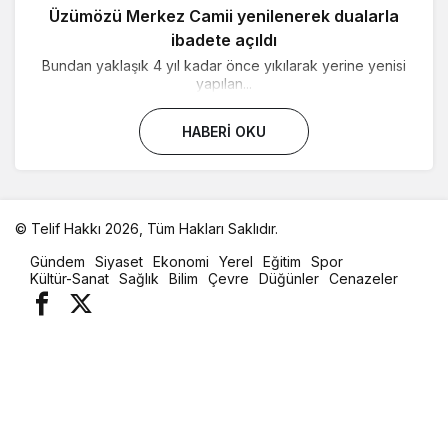
Üzümözü Merkez Camii yenilenerek dualarla
ibadete açıldı
Bundan yaklaşık 4 yıl kadar önce yıkılarak yerine yenisi
yapılan...
HABERI OKU
© Telif Hakkı 2026, Tüm Hakları Saklıdır.
malatya
Gündem
Siyaset
Ekonomi
Yerel
Eğitim
Spor
oto
Kültür-Sanat
Sağlık
Bilim
Çevre
Düğünler
Cenazeler
kiralama
parça
eşya
taşıma
evden
eve
nakliyat
istanbul
evden
eve