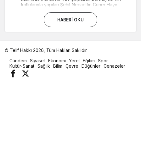
katkılarıyla yapılan Şehit Necaettin Güner Hayır...
HABERI OKU
© Telif Hakkı 2026, Tüm Hakları Saklıdır.
malatya
Gündem
Siyaset
Ekonomi
Yerel
Eğitim
Spor
oto
Kültür-Sanat
Sağlık
Bilim
Çevre
Düğünler
Cenazeler
kiralama
parça
eşya
taşıma
evden
eve
nakliyat
istanbul
evden
eve
nakliyat
casino
slot
siteleri