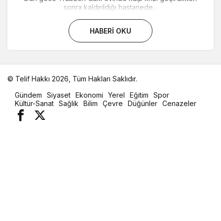
sonra kaldırıldığı hastanede...
HABERI OKU
© Telif Hakkı 2026, Tüm Hakları Saklıdır.
malatya
Gündem
Siyaset
Ekonomi
Yerel
Eğitim
Spor
oto
Kültür-Sanat
Sağlık
Bilim
Çevre
Düğünler
Cenazeler
kiralama
parça
eşya
taşıma
evden
eve
nakliyat
istanbul
evden
eve
nakliyat
casino
slot
siteleri