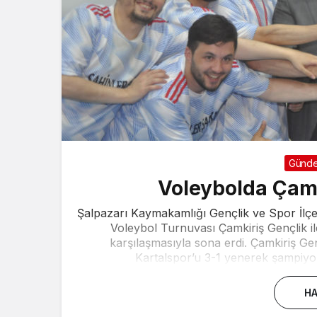
Günd
Voleybolda Çam
Şalpazarı Kaymakamlığı Gençlik ve Spor İlç
Voleybol Turnuvası Çamkiriş Gençlik i
karşılaşmasıyla sona erdi. Çamkiriş G
Kartalspor’u 3-1 yenerek şampiyo
HA