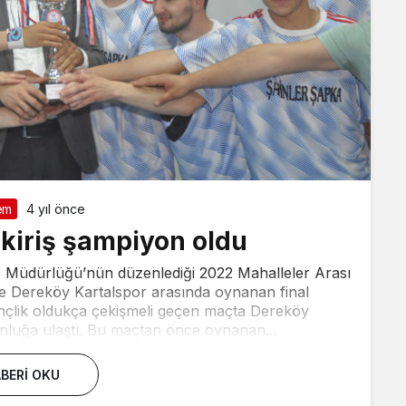
em
4 yıl önce
kiriş şampiyon oldu
e Müdürlüğü’nün düzenlediği 2022 Mahalleler Arası
le Dereköy Kartalspor arasında oynanan final
ençlik oldukça çekişmeli geçen maçta Dereköy
nluğa ulaştı. Bu maçtan önce oynanan...
BERI OKU