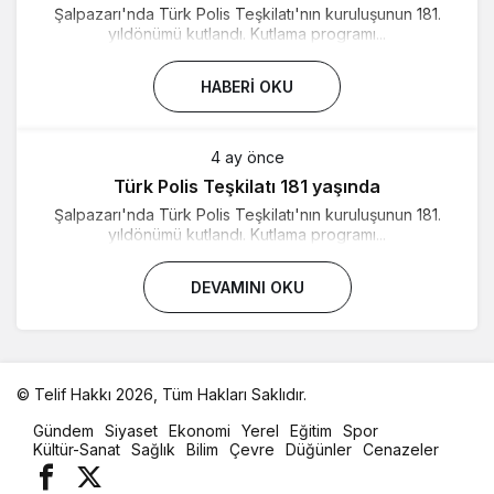
Şalpazarı'nda Türk Polis Teşkilatı'nın kuruluşunun 181.
yıldönümü kutlandı. Kutlama programı...
HABERI OKU
4 ay önce
Türk Polis Teşkilatı 181 yaşında
Şalpazarı'nda Türk Polis Teşkilatı'nın kuruluşunun 181.
yıldönümü kutlandı. Kutlama programı...
DEVAMINI OKU
© Telif Hakkı 2026, Tüm Hakları Saklıdır.
malatya
Gündem
Siyaset
Ekonomi
Yerel
Eğitim
Spor
oto
Kültür-Sanat
Sağlık
Bilim
Çevre
Düğünler
Cenazeler
kiralama
parça
eşya