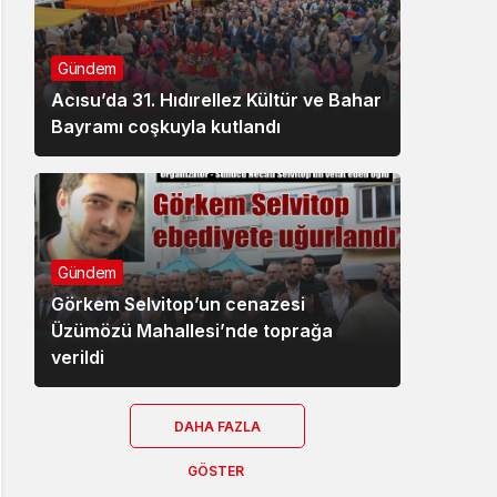
Gündem
Acısu’da 31. Hıdırellez Kültür ve Bahar
Bayramı coşkuyla kutlandı
Gündem
Görkem Selvitop’un cenazesi
Üzümözü Mahallesi’nde toprağa
verildi
DAHA FAZLA
GÖSTER