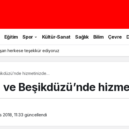
Eğitim
Spor
Kültür-Sanat
Sağlık
Bilim
Çevre
D
şan herkese teşekkür ediyoruz
 ve Beşikdüzü’nde hizmetinizde…
rı ve Beşikdüzü’nde hizm
 2018, 11:33
güncellendi