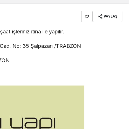
PAYLAŞ
at işleriniz itina ile yapılır.
 Cad. No: 35 Şalpazarı /TRABZON
BZON