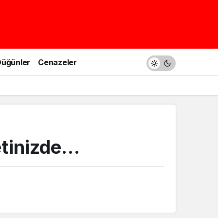
üğünler
Cenazeler
etinizde…