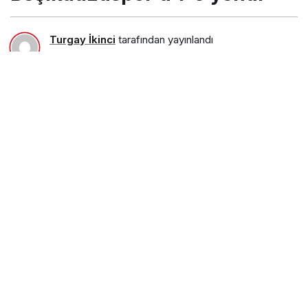
Turgay İkinci
tarafından yayınlandı
29 Aralık 2016, 22:52
yayınlandı
23 Ağustos 2018,
11:31
güncellendi
PAYLAŞ