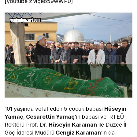
[youtube zMgeb59wWP0]
101 yaşında vefat eden 5 çocuk babası
Hüseyin
Yamaç
,
Cesarettin Yamaç
‘ın babası ve
RTEÜ
Rektörü Prof. Dr.
Hüseyin Karaman
ile Düzce İl
Göç İdaresi Müdürü
Cengiz Karaman
‘ın da