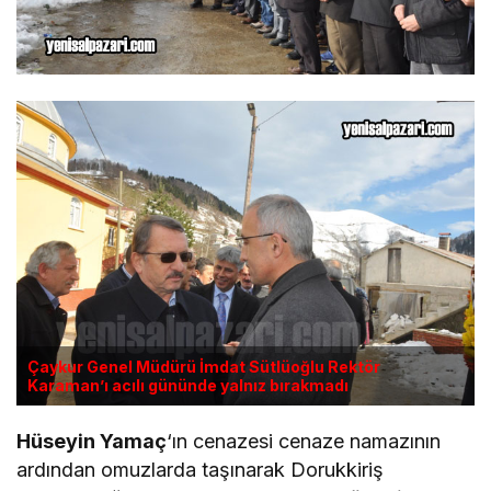
Çaykur Genel Müdürü İmdat Sütlüoğlu Rektör
Karaman’ı acılı gününde yalnız bırakmadı
Hüseyin Yamaç
‘ın cenazesi cenaze namazının
ardından omuzlarda taşınarak Dorukkiriş