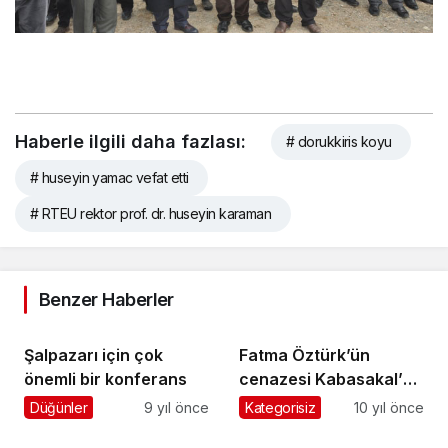
Haberle ilgili daha fazlası:
# dorukkiris koyu
# huseyin yamac vefat etti
# RTEU rektor prof. dr. huseyin karaman
Benzer Haberler
Şalpazarı için çok
Fatma Öztürk’ün
önemli bir konferans
cenazesi Kabasakal’da
toprağa verildi
Düğünler
9 yıl önce
Kategorisiz
10 yıl önce