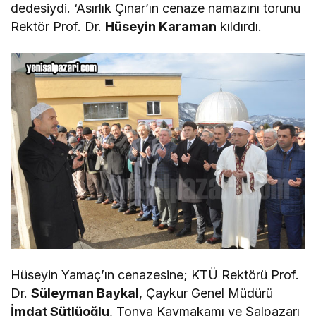
dedesiydi. ‘Asırlık Çınar’ın cenaze namazını torunu
Rektör Prof. Dr.
Hüseyin Karaman
kıldırdı.
Hüseyin Yamaç’ın cenazesine; KTÜ Rektörü Prof.
Dr.
Süleyman Baykal
, Çaykur Genel Müdürü
İmdat Sütlüoğlu
, Tonya Kaymakamı ve Şalpazarı