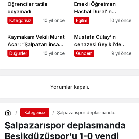
Öğrenciler tatile
Emekli Öğretmen
doyamadı
Hasbal Dural’ın
cenazesi Geyikli’de
Kategorisiz
10 yıl önce
Eğitim
10 yıl önce
toprağa verildi
Kaymakam Vekili Murat
Mustafa Gülay’ın
Acar: “Şalpazarı insanı
cenazesi Geyikli’de
çok sıcak kanlı”
toprağa verildi
Düğünler
10 yıl önce
Gündem
9 yıl önce
Yorumlar kapalı.
Şalpazarıspor deplasmanda
Kategorisiz
Beşikdüzüspor’u 1-0 yendi
Şalpazarıspor deplasmanda
Beşikdüzüspor’u 1-0 yendi