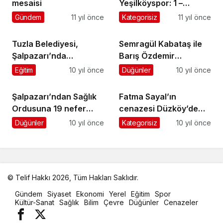
mesaisi
Yeşilköyspor: 1 –
Şalpazarıspor: 1
Gündem
11 yıl önce
Kategorisiz
11 yıl önce
Tuzla Belediyesi,
Semragül Kabataş ile
Şalpazarı’nda
Barış Özdemir
Çanakkale’yi yaşattı
nişanlandı
Eğitim
10 yıl önce
Düğünler
10 yıl önce
Şalpazarı’ndan Sağlık
Fatma Sayal’ın
Ordusuna 19 nefer
cenazesi Düzköy’de
daha
toprağa verildi
Düğünler
10 yıl önce
Kategorisiz
10 yıl önce
© Telif Hakkı 2026, Tüm Hakları Saklıdır.
malatya
Gündem
Siyaset
Ekonomi
Yerel
Eğitim
Spor
oto
Kültür-Sanat
Sağlık
Bilim
Çevre
Düğünler
Cenazeler
kiralama
parça
eşya