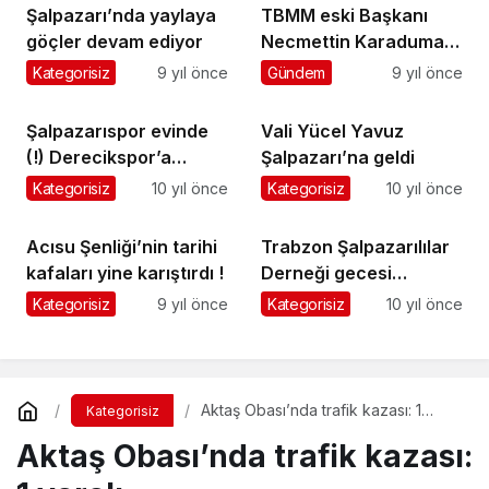
Şalpazarı’nda yaylaya
TBMM eski Başkanı
göçler devam ediyor
Necmettin Karaduman
vefat etti
Kategorisiz
9 yıl önce
Gündem
9 yıl önce
Şalpazarıspor evinde
Vali Yücel Yavuz
(!) Derecikspor’a
Şalpazarı’na geldi
yenildi
Kategorisiz
10 yıl önce
Kategorisiz
10 yıl önce
Acısu Şenliği’nin tarihi
Trabzon Şalpazarılılar
kafaları yine karıştırdı !
Derneği gecesi
ertelendi
Kategorisiz
9 yıl önce
Kategorisiz
10 yıl önce
Aktaş Obası’nda trafik kazası: 1
Kategorisiz
yaralı
Aktaş Obası’nda trafik kazası: