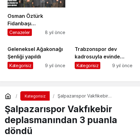
(Video)
Osman Öztürk
Fidanbaşı
Mahallesi’nde
Cenazeler
8 yıl önce
ebediyete uğurlandı
Geleneksel Ağakonağı
Trabzonspor dev
Şenliği yapıldı
kadrosuyla evinde
Akhisarspor’dan fark
Kategorisiz
9 yıl önce
Kategorisiz
9 yıl önce
yedi
Şalpazarıspor Vakfıkebir
Kategorisiz
deplasmanından 3 puanla döndü
Şalpazarıspor Vakfıkebir
deplasmanından 3 puanla
döndü