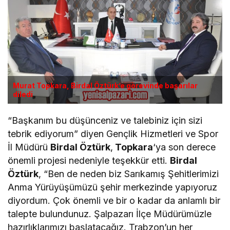
Murat Topkara, Birdal Öztürk’e görevinde başarılar
diledi
“Başkanım bu düşünceniz ve talebiniz için sizi
tebrik ediyorum” diyen Gençlik Hizmetleri ve Spor
İl Müdürü
Birdal Öztürk
,
Topkara
‘ya son derece
önemli projesi nedeniyle teşekkür etti.
Birdal
Öztürk
, “Ben de neden biz Sarıkamış Şehitlerimizi
Anma Yürüyüşümüzü şehir merkezinde yapıyoruz
diyordum. Çok önemli ve bir o kadar da anlamlı bir
talepte bulundunuz. Şalpazarı İlçe Müdürümüzle
hazırlıklarımızı başlatacağız. Trabzon’un her