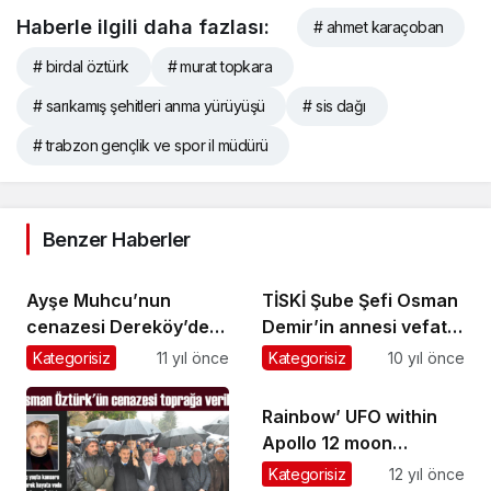
Haberle ilgili daha fazlası:
# ahmet karaçoban
# birdal öztürk
# murat topkara
# sarıkamış şehitleri anma yürüyüşü
# sis dağı
# trabzon gençlik ve spor il müdürü
Benzer Haberler
Ayşe Muhcu’nun
TİSKİ Şube Şefi Osman
cenazesi Dereköy’de
Demir’in annesi vefat
toprağa verildi
etti
Kategorisiz
11 yıl önce
Kategorisiz
10 yıl önce
Rainbow’ UFO within
Apollo 12 moon
objective photos
Kategorisiz
12 yıl önce