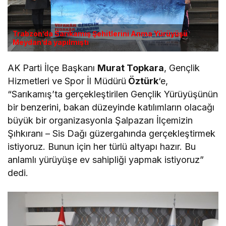
Trabzon’da Sarıkamış Şehitlerini Anma Yürüyüşü
Meydan’da yapılmıştı
AK Parti İlçe Başkanı
Murat Topkara
, Gençlik
Hizmetleri ve Spor İl Müdürü
Öztürk
‘e,
“Sarıkamış’ta gerçekleştirilen Gençlik Yürüyüşünün
bir benzerini, bakan düzeyinde katılımların olacağı
büyük bir organizasyonla Şalpazarı İlçemizin
Şıhkıranı – Sis Dağı güzergahında gerçekleştirmek
istiyoruz. Bunun için her türlü altyapı hazır. Bu
anlamlı yürüyüşe ev sahipliği yapmak istiyoruz”
dedi.