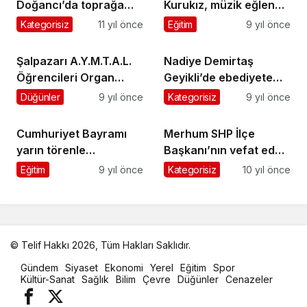
Doğancı’da toprağa
Kurukız, müzik eğlence
verildi
programında gündemi
Kategorisiz
11 yıl önce
Eğitim
9 yıl önce
değerlendirdi
Şalpazarı A.Y.M.T.A.L.
Nadiye Demirtaş
Öğrencileri Organ
Geyikli’de ebediyete
Bağışı Kampanyası
uğurlandı
Düğünler
9 yıl önce
Kategorisiz
9 yıl önce
düzenledi
Cumhuriyet Bayramı
Merhum SHP İlçe
yarın törenle
Başkanı’nın vefat eden
kutlanacak
eşi Leman Özen
Eğitim
9 yıl önce
Kategorisiz
10 yıl önce
toprağa verildi
© Telif Hakkı 2026, Tüm Hakları Saklıdır.
malatya
Gündem
Siyaset
Ekonomi
Yerel
Eğitim
Spor
oto
Kültür-Sanat
Sağlık
Bilim
Çevre
Düğünler
Cenazeler
kiralama
parça
eşya