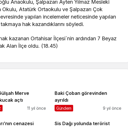
aoğlu Anaokulu, Şalpazarı Ayten Yılmaz Mesleki
ta Okulu, Atatürk Ortaokulu ve Şalpazarı Çok
çevresinde yapılan incelemeler neticesinde yapılan
takmaya hak kazandıklarını söyledi.
hak kazanan Ortahisar İlçesi`nin ardından 7 Beyaz
 Alan İlçe oldu. (18.45)
Gülşah Merve
Baki Çoban görevinden
kucak açtı
ayrıldı
z
11 yıl önce
Gündem
9 yıl önce
rı’nın cenazesi
Sis Dağı yolunda terörist