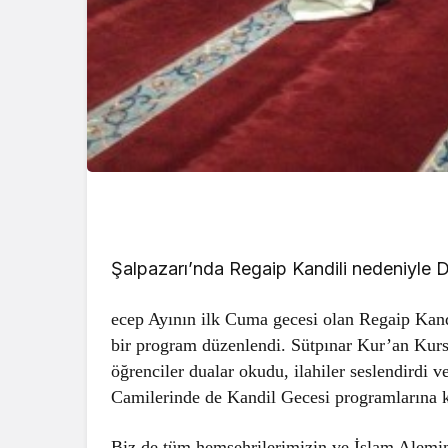
Şalpazarı’nda Regaip Kandili nedeniyle 
ecep Ayının ilk Cuma gecesi olan Regaip Kan
bir program düzenlendi. Sütpınar Kur’an Kurs
öğrenciler dualar okudu, ilahiler seslendirdi v
Camilerinde de Kandil Gecesi programlarına ka
Biz de tüm hemşehrilerimizin ve İslam Alemin