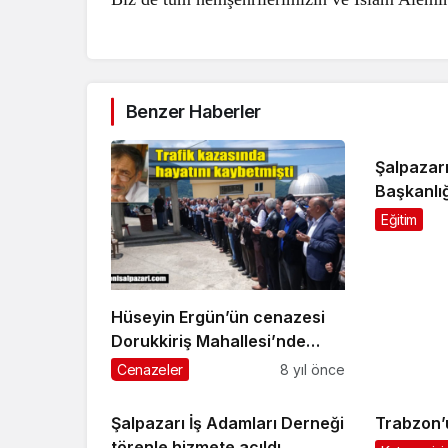
Benzer Haberler
Şalpazar
Başkanlığ
seçildi
Eğitim
Hüseyin Ergün’ün cenazesi
Dorukkiriş Mahallesi’nde
toprağa verildi
Cenazeler
8 yıl önce
Şalpazarı İş Adamları Derneği
Trabzon’
törenle hizmete açıldı