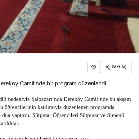
PAYLAŞ
Dereköy Camii’nde bir program düzenlendi.
dili nedeniyle Şalpazarı’nda Dereköy Camii’nde bu akşam
u öğrencilerinin katılımıyla düzenlenen programda
e dua yaptırdı. Sütpınar Öğrencileri Sütpınar ve Simenli
tıldılar.
in Regaip Kandillerini kutluyoruz.