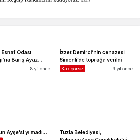
(23.01)
ı Esnaf Odası
İzzet Demirci’nin cenazesi
ı’na Barış Ayaz
Simenli’de toprağa verildi
8 yıl önce
Kategorisiz
9 yıl önce
un Ayşe’si yılmadı…
Tuzla Belediyesi,
Şalpazarı’nda Çanakkale’yi