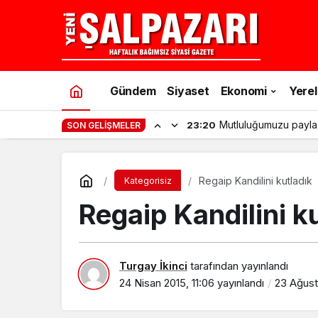
Gündem
Siyaset
Ekonomi
Yerel
Mutluluğumuzu payla
23:20
SON GELIŞMELER
Regaip Kandilini kutladık
Kategorisiz
Regaip Kandilini k
Turgay İkinci
tarafından yayınlandı
24 Nisan 2015, 11:06
yayınlandı
23 Ağust