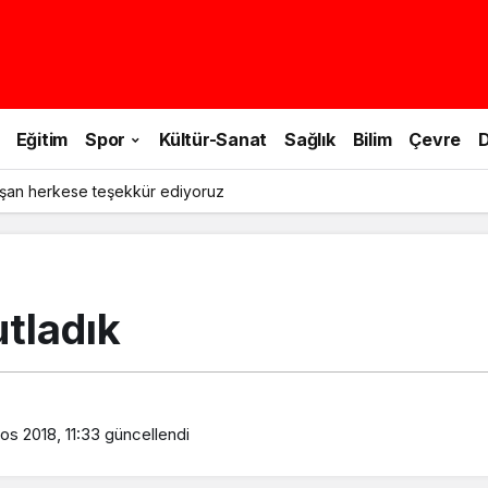
Eğitim
Spor
Kültür-Sanat
Sağlık
Bilim
Çevre
D
şan herkese teşekkür ediyoruz
utladık
os 2018, 11:33
güncellendi