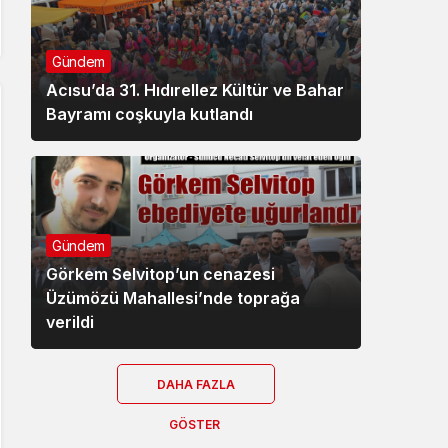
Gündem
Acısu’da 31. Hıdırellez Kültür ve Bahar
Bayramı coşkuyla kutlandı
Gündem
Görkem Selvitop’un cenazesi
Üzümözü Mahallesi’nde toprağa
verildi
DAHA FAZLA
GÖSTER