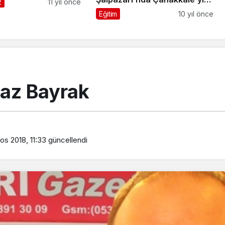
z
11 yıl önce
yaşattı
Eğitim
10 yıl önce
yaz Bayrak
os 2018, 11:33
güncellendi