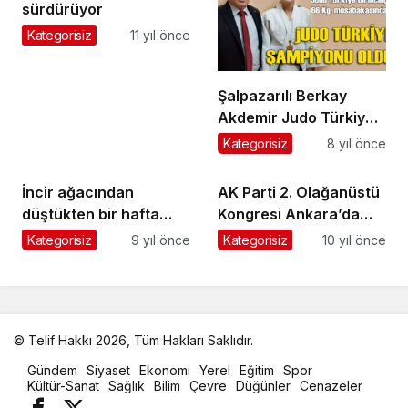
sürdürüyor
Kategorisiz
11 yıl önce
Şalpazarılı Berkay
Akdemir Judo Türkiye
birincisi oldu
Kategorisiz
8 yıl önce
İncir ağacından
AK Parti 2. Olağanüstü
düştükten bir hafta
Kongresi Ankara’da
sonra hayatını kaybetti
yapıldı
Kategorisiz
9 yıl önce
Kategorisiz
10 yıl önce
© Telif Hakkı 2026, Tüm Hakları Saklıdır.
malatya
Gündem
Siyaset
Ekonomi
Yerel
Eğitim
Spor
oto
Kültür-Sanat
Sağlık
Bilim
Çevre
Düğünler
Cenazeler
kiralama
parça