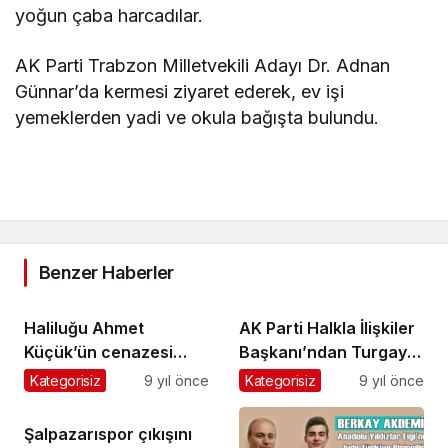
yoğun çaba harcadılar.
AK Parti Trabzon Milletvekili Adayı Dr. Adnan
Günnar’da kermesi ziyaret ederek, ev işi
yemeklerden yadi ve okula bağışta bulundu.
Benzer Haberler
Haliluğu Ahmet
AK Parti Halkla İlişkiler
Küçük’ün cenazesi
Başkanı’ndan Turgay
toprağa verildi
İkinci’ye ziyaret
Kategorisiz
9 yıl önce
Kategorisiz
9 yıl önce
Şalpazarıspor çıkışını