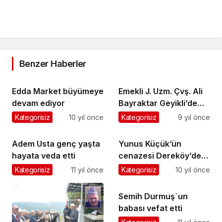
Benzer Haberler
Edda Market büyümeye
Emekli J. Uzm. Çvş. Ali
devam ediyor
Bayraktar Geyikli’de
askeri törenle
Kategorisiz
10 yıl önce
Kategorisiz
9 yıl önce
ebediyete uğurlandı
Adem Usta genç yaşta
Yunus Küçük’ün
hayata veda etti
cenazesi Dereköy’de
toprağa verildi
Kategorisiz
11 yıl önce
Kategorisiz
10 yıl önce
Semih Durmuş`un
babası vefat etti