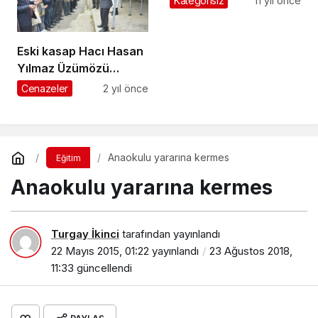
Kategorisiz
11 yıl önce
Eski kasap Hacı Hasan
Yılmaz Üzümözü
Mahallesi’nde
Cenazeler
2 yıl önce
ebediyete uğurlandı
Anaokulu yararına kermes
Eğitim
Anaokulu yararına kermes
Turgay İkinci
tarafından yayınlandı
22 Mayıs 2015, 01:22
yayınlandı
23 Ağustos 2018,
11:33
güncellendi