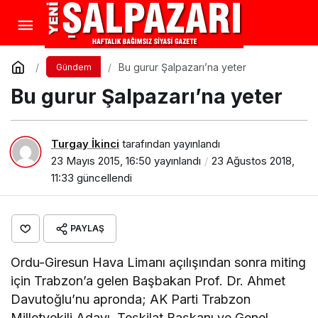
Bu gurur Şalpazarı’na yeter
Gündem
Bu gurur Şalpazarı’na yeter
Turgay İkinci
tarafından yayınlandı
23 Mayıs 2015, 16:50
yayınlandı
23 Ağustos 2018,
11:33
güncellendi
PAYLAŞ
Ordu-Giresun Hava Limanı açılışından sonra miting
için Trabzon’a gelen Başbakan Prof. Dr. Ahmet
Davutoğlu’nu apronda; AK Parti Trabzon
Milletvekili Adayı, Teşkilat Başkanı ve Genel