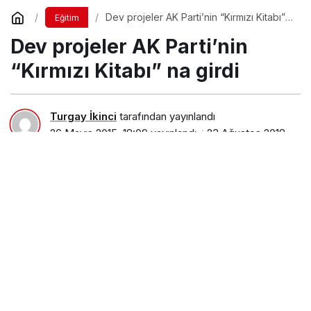
Dev projeler AK Parti’nin “Kırmızı Kitabı”
Eğitim
na girdi
Dev projeler AK Parti’nin
“Kırmızı Kitabı” na girdi
Turgay İkinci
tarafından yayınlandı
26 Mayıs 2015, 18:09
yayınlandı
23 Ağustos 2018,
11:33
güncellendi
PAYLAŞ
AK Parti’nin Teşkilat’tan sorumlu Genel Başkan
Yardımcısı ve Trabzon Milletvekili Adayı Süleyman
Soylu, bu akşam Trabzon Cephanelik
Restaurant’ta düzenlenen geniş katılımlı yemekli
toplantıda, Şalpazarılılar’ın rüyası olan dev