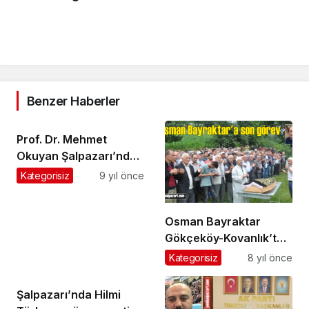
Benzer Haberler
Prof. Dr. Mehmet
Okuyan Şalpazarı’nda
İmam Hatipliler
Kategorisiz
9 yıl önce
Derneği’nin
Konferansında konuştu
Osman Bayraktar
Gökçeköy-Kovanlık’ta
ebediyete uğurlandı
Kategorisiz
8 yıl önce
Şalpazarı’nda Hilmi