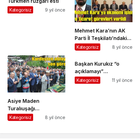
Türkmen rüzgarı esti
Kategorisiz
9 yıl önce
Mehmet Kara’nın AK
Parti İl Teşkilatı’ndaki
görevleri belli oldu
Kategorisiz
8 yıl önce
Başkan Kurukız “o
açıklamayı”
değerlendirdi
Kategorisiz
11 yıl önce
Asiye Maden
Turalıuşağı
Mahallesi’nde
Kategorisiz
8 yıl önce
ebediyete uğurlandı