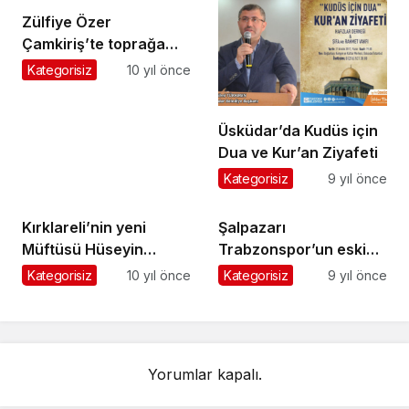
Zülfiye Özer
Çamkiriş’te toprağa
verildi
Kategorisiz
10 yıl önce
Üsküdar’da Kudüs için
Dua ve Kur’an Ziyafeti
Kategorisiz
9 yıl önce
Kırklareli’nin yeni
Şalpazarı
Müftüsü Hüseyin
Trabzonspor’un eski
Demirtaş Gazetemizi
gol kralını ağırladı
Kategorisiz
10 yıl önce
Kategorisiz
9 yıl önce
ziyaret etti
Yorumlar kapalı.