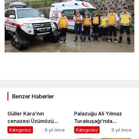
Benzer Haberler
Güller Kara’nın
Palazuğu Ali Yılmaz
cenazesi Üzümözü
Turalıuşağı’nda
Mahallesi’nde toprağa
toprağa verildi
Kategorisiz
9 yıl önce
Kategorisiz
9 yıl önce
verildi