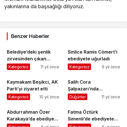
yakınlarına da başsağlığı diliyoruz.
Benzer Haberler
Belediye’deki şenlik
Sinlice Ramis Cömert’i
zirvesinden çıkan
ebediyete uğurladı
sonuç: Şenlikler
Kategorisiz
11 yıl önce
Kategorisiz
9 yıl önce
yapılsın
Kaymakam Beşikci, AK
Salih Cora
Parti’yi ziyaret etti
Şalpazarı’nda
partililerle kucaklaştı
Kategorisiz
10 yıl önce
Düğünler
11 yıl önce
Abdurrahman Özer
Fatma Öztürk
Karakaya’da ebediyete
Simenli’de ebediyete
uğurlandı
uğurlandı
Kategorisiz
9 yıl önce
Kategorisiz
9 yıl önce