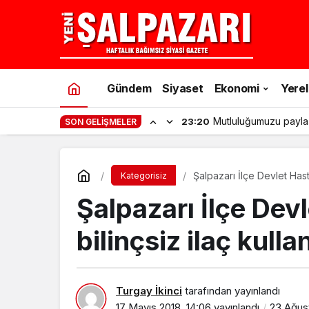
Gündem
Siyaset
Ekonomi
Yerel
Mutluluğumuzu payla
23:20
SON GELIŞMELER
Şalpazarı İlçe Devlet Hast
Kategorisiz
Şalpazarı İlçe Dev
bilinçsiz ilaç kul
Turgay İkinci
tarafından yayınlandı
17 Mayıs 2018, 14:06
yayınlandı
23 Ağust