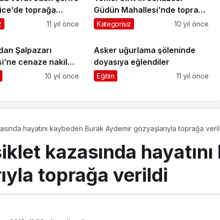
lice’de toprağa
Güdün Mahallesi’nde toprağa
verildi
z
11 yıl önce
Kategorisiz
10 yıl önce
dan Şalpazarı
Asker uğurlama şöleninde
i’ne cenaze nakil
doyasıya eğlendiler
10 yıl önce
Eğitim
11 yıl önce
asında hayatını kaybeden Burak Aydemir gözyaşlarıyla toprağa veril
klet kazasında hayatını
yla toprağa verildi