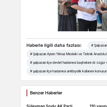
Haberle ilgili daha fazlası:
# Şalpazar
# Şalpazarı Ayten Yılmaz Mesleki ve Teknik Anadolu L
# şalpazarı ilçe devlet hastanesi başhekimi dr. özgür
# şalpazarı ilçe hastanesi antibiyotik kullanımı konus
Benzer Haberler
Süleyman Soylu AK Parti
110 yaşın