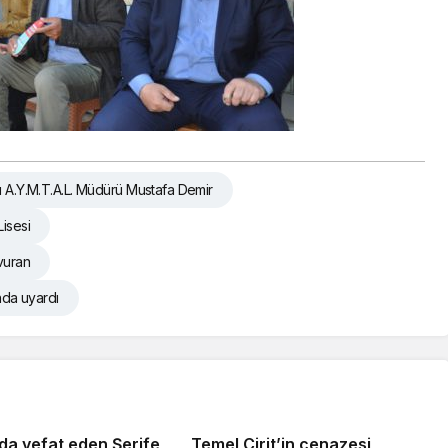
ı A.Y.M.T.A.L. Müdürü Mustafa Demir
isesi
 vuran
unda uyardı
da vefat eden Şerife
Temel Cirit’in cenazesi