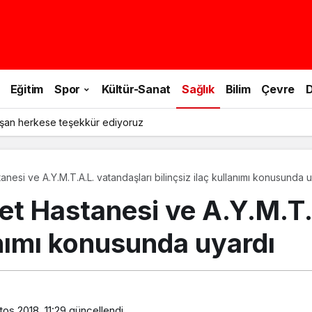
Eğitim
Spor
Kültür-Sanat
Sağlık
Bilim
Çevre
D
şan herkese teşekkür ediyoruz
anesi ve A.Y.M.T.A.L. vatandaşları bilinçsiz ilaç kullanımı konusunda 
let Hastanesi ve A.Y.M.T
lanımı konusunda uyardı
os 2018, 11:29
güncellendi