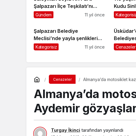
Şalpazarı İlçe Teşkilatı’nı
Kudu Sin
kutladı
verildi
Gündem
11 yıl önce
Kategorisi
Şalpazarı Belediye
Üsküdar’
Meclisi’nde yayla şenlikleri
Belediyes
ele alındı
aracı
Kategorisiz
11 yıl önce
Cenazeler
Almanya’da motosiklet kaz
Cenazeler
Almanya’da motosi
Aydemir gözyaşları
Turgay İkinci
tarafından yayınlandı