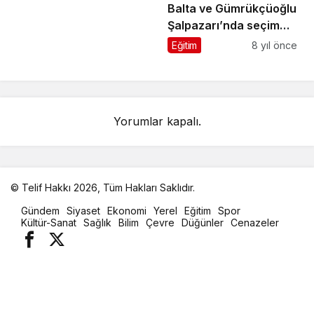
Balta ve Gümrükçüoğlu
Şalpazarı’nda seçim
çalışması yaptı
Eğitim
8 yıl önce
Yorumlar kapalı.
© Telif Hakkı 2026, Tüm Hakları Saklıdır.
malatya
Gündem
Siyaset
Ekonomi
Yerel
Eğitim
Spor
oto
Kültür-Sanat
Sağlık
Bilim
Çevre
Düğünler
Cenazeler
kiralama
parça
eşya
taşıma
evden
eve
nakliyat
istanbul