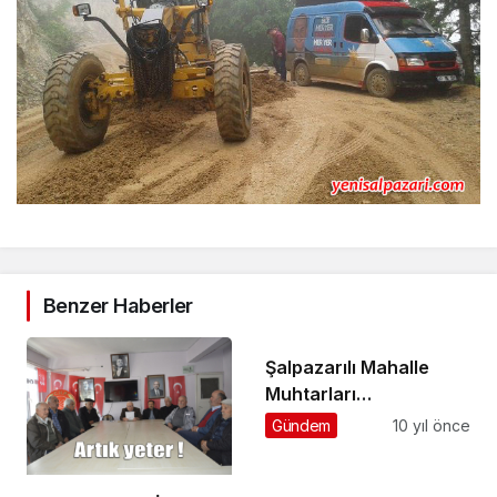
Benzer Haberler
Şalpazarılı Mahalle
Muhtarları
Cumhurbaşkanlığı
Gündem
10 yıl önce
Külliyesinde ağırlandı