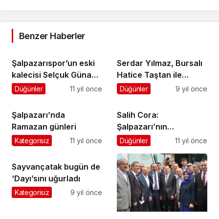
Benzer Haberler
Şalpazarıspor’un eski
Serdar Yılmaz, Bursalı
kalecisi Selçuk Günay
Hatice Taştan ile
evlendi
dünya evine giriyor
Düğünler
11 yıl önce
Düğünler
9 yıl önce
Şalpazarı’nda
Salih Cora:
Ramazan günleri
Şalpazarı’nın
kalkınması turizme ve
Kategorisiz
11 yıl önce
Düğünler
11 yıl önce
M.Y. Okuluna bağlıdır
Sayvançatak bugün de
‘Dayı’sını uğurladı
Kategorisiz
9 yıl önce