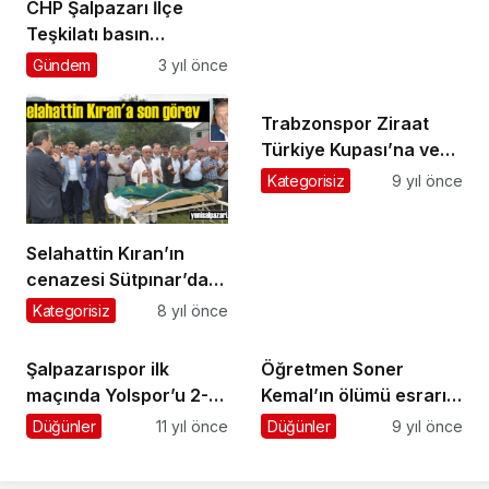
CHP Şalpazarı İlçe
Teşkilatı basın
açıklaması yaptı:
Gündem
3 yıl önce
ACIMIZ BÜYÜK
Trabzonspor Ziraat
Türkiye Kupası’na veda
etti
Kategorisiz
9 yıl önce
Selahattin Kıran’ın
cenazesi Sütpınar’da
toprağa verildi
Kategorisiz
8 yıl önce
Şalpazarıspor ilk
Öğretmen Soner
maçında Yolspor’u 2-1
Kemal’ın ölümü esrarını
yendi
koruyor
Düğünler
11 yıl önce
Düğünler
9 yıl önce