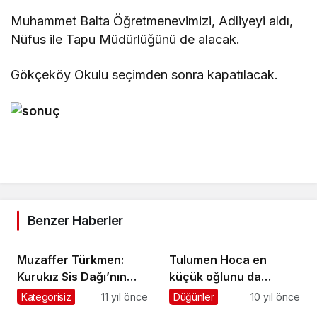
Muhammet Balta Öğretmenevimizi, Adliyeyi aldı,
Nüfus ile Tapu Müdürlüğünü de alacak.
Gökçeköy Okulu seçimden sonra kapatılacak.
Benzer Haberler
Muzaffer Türkmen:
Tulumen Hoca en
Kurukız Sis Dağı’nın
küçük oğlunu da
arkasına sığınmasın
evlendirdi
Kategorisiz
11 yıl önce
Düğünler
10 yıl önce