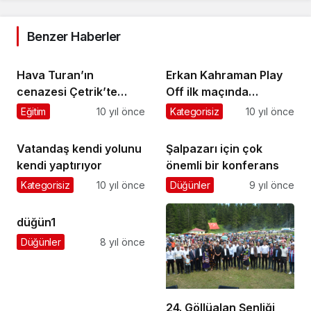
Benzer Haberler
Hava Turan’ın
Erkan Kahraman Play
cenazesi Çetrik’te
Off ilk maçında
toprağa verildi
sakatlandı
Eğitim
10 yıl önce
Kategorisiz
10 yıl önce
Vatandaş kendi yolunu
Şalpazarı için çok
kendi yaptırıyor
önemli bir konferans
Kategorisiz
10 yıl önce
Düğünler
9 yıl önce
düğün1
Düğünler
8 yıl önce
24. Göllüalan Şenliği