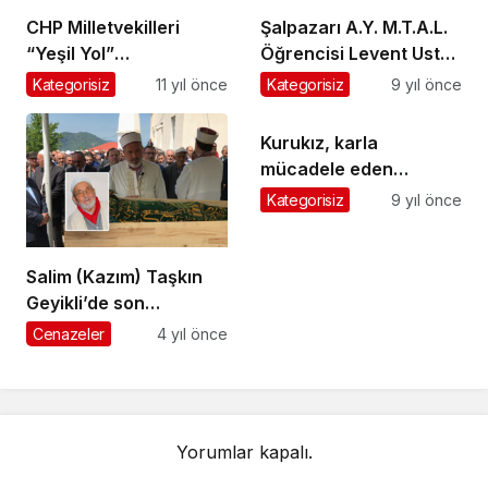
CHP Milletvekilleri
Şalpazarı A.Y. M.T.A.L.
“Yeşil Yol”
Öğrencisi Levent Usta
eylemcilerine destek
karatede birinci oldu
Kategorisiz
11 yıl önce
Kategorisiz
9 yıl önce
için Çamlıhemşin’e
çıkarma yaptı
Kurukız, karla
mücadele eden
Belediye işçilerine
Kategorisiz
9 yıl önce
teşekkür etti
Salim (Kazım) Taşkın
Geyikli’de son
yolculuğuna uğurlandı
Cenazeler
4 yıl önce
Yorumlar kapalı.