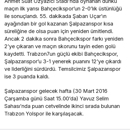
Ahmet Suat Özyazıcı Stadı’nda oynanan dünkü
maçın ilk yarısı Bahçecikspor’un 2-0’lık üstünlüğü
ile sonuçlandı. 55. dakikada Şaban Uçar’ın
ayağından bir gol kazanan Şalpazarıspor kısa
süreliğine de olsa puan için yeniden ümitlendi.
Ancak 2 dakika sonra Bahçecikspor farkı yeniden
2’ye çıkaran ve maçın skorunu tayin eden golü
kaydetti. Trabzon7un güçlü ekibi Bahçecikspor,
Şalpazarıspor’u 3-1 yenerek puanını 12’ye çıkardı
ve liderliğini sürdürdü. Temsilcimiz Şalpazarıspor
ise 3 puanda kaldı.
Şalpazarıspor gelecek hafta (30 Mart 2016
Çarşamba günü Saat 15.00’da) Yavuz Selim
Sahası’nda puan cetvelinde ikinci sırada bulunan
Trabzon Yolspor ile karşılaşacak.