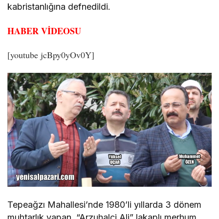
kabristanlığına defnedildi.
HABER VİDEOSU
[youtube jcBpy0yOv0Y]
Tepeağzı Mahallesi’nde 1980’li yıllarda 3 dönem
muhtarlık yapan, “Arzuhalci Ali” lakaplı merhum