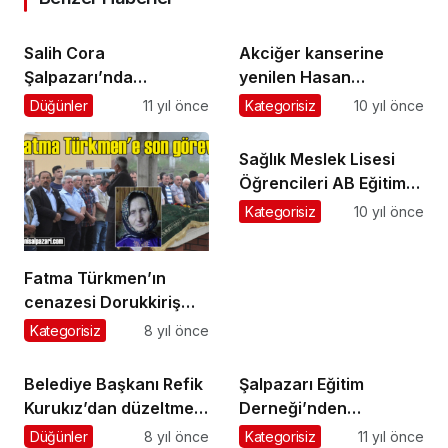
Salih Cora
Akciğer kanserine
Şalpazarı’nda
yenilen Hasan
partililerle kucaklaştı
Karagül’ün cenazesi
Düğünler
11 yıl önce
Kategorisiz
10 yıl önce
toprağa verildi
Sağlık Meslek Lisesi
Öğrencileri AB Eğitim
Projesi için İspanya’ya
Kategorisiz
10 yıl önce
gidecek
Fatma Türkmen’ın
cenazesi Dorukkiriş
Mahallesi’nde toprağa
Kategorisiz
8 yıl önce
verildi
Belediye Başkanı Refik
Şalpazarı Eğitim
Kurukız’dan düzeltme
Derneği’nden
ve cevap
öğrencilere büyük
Düğünler
8 yıl önce
Kategorisiz
11 yıl önce