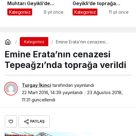
verildi
Muhtarı Geyikli’de
Geyikli’de toprağa
toprağa verildi
verildi
Kategorisiz
9 yıl önce
Kategorisiz
11 yıl önce
Emine Erata’nın cenazesi
Kategorisiz
Tepeağzı’nda toprağa verildi
Emine Erata’nın cenazesi
Tepeağzı’nda toprağa verildi
Turgay İkinci
tarafından yayınlandı
22 Mart 2016, 14:39
yayınlandı
23 Ağustos 2018,
11:31
güncellendi
PAYLAŞ