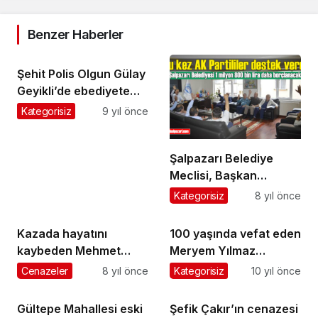
Benzer Haberler
Şehit Polis Olgun Gülay
Geyikli’de ebediyete
uğurlandı
Kategorisiz
9 yıl önce
Şalpazarı Belediye
Meclisi, Başkan
Kurukız’a hizmet binası
Kategorisiz
8 yıl önce
için İlbank A.Ş.’den
ilave borçlanma yetkisi
Kazada hayatını
100 yaşında vefat eden
verdi
kaybeden Mehmet
Meryem Yılmaz
Yılmaz, Sugören
Fidanbaşı’nda toprağa
Cenazeler
8 yıl önce
Kategorisiz
10 yıl önce
Mahallesi’nde
verildi
gözyaşlarıyla toprağa
Gültepe Mahallesi eski
Şefik Çakır’ın cenazesi