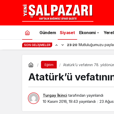
Gündem
Siyaset
Ekonomi
Yerel
Mutluluğumuzu payla
23:20
SON GELIŞMELER
Atatürk’ü vefatının 78. yıldön
Eğitim
Atatürk’ü vefatını
Turgay İkinci
tarafından yayınlandı
10 Kasım 2016, 19:43
yayınlandı
23 Ağust