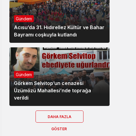
Gündem
Acısu’da 31. Hıdırellez Kültür ve Bahar
Bayramı coşkuyla kutlandı
Gündem
Görkem Selvitop’un cenazesi
Üzümözü Mahallesi’nde toprağa
verildi
DAHA FAZLA
GÖSTER