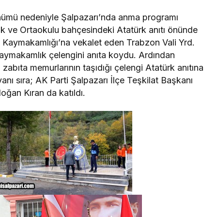
dönümü nedeniyle Şalpazarı’nda anma programı
lk ve Ortaokulu bahçesindeki Atatürk anıtı önünde
ı Kaymakamlığı’na vekalet eden Trabzon Vali Yrd.
 kaymakamlık çelengini anıta koydu. Ardından
zabıta memurlarının taşıdığı çelengi Atatürk anıtına
yanı sıra; AK Parti Şalpazarı İlçe Teşkilat Başkanı
ğan Kıran da katıldı.