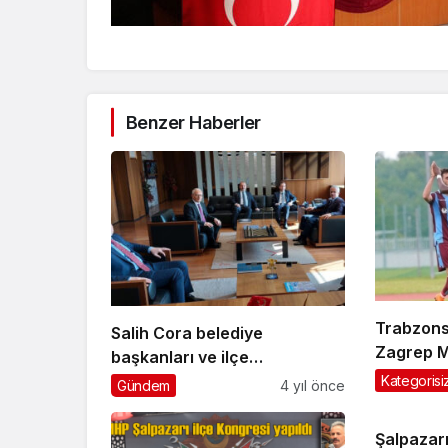
Benzer Haberler
Trabzons
Salih Cora belediye
Zagrep M
başkanları ve ilçe
başkanlarıyla Ankara’da
Kategorisi
Gündem
4 yıl önce
ziyaretlerde bulundu
Şalpazar