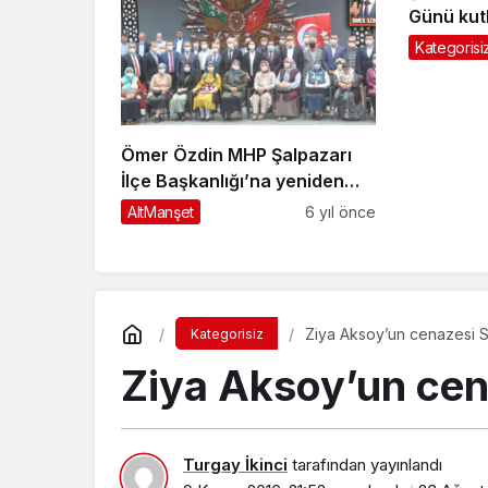
Günü kut
Kategorisi
Ömer Özdin MHP Şalpazarı
İlçe Başkanlığı’na yeniden
seçildi
AltManşet
6 yıl önce
Ziya Aksoy’un cenazesi S
Kategorisiz
Ziya Aksoy’un cen
Turgay İkinci
tarafından yayınlandı