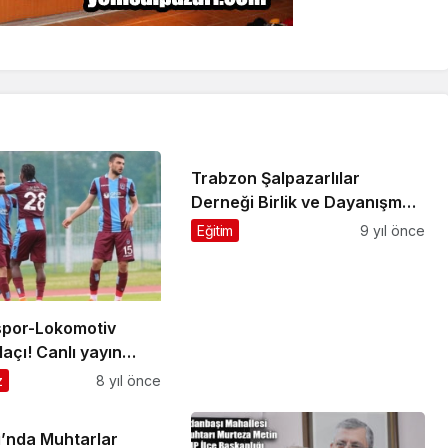
Trabzon Şalpazarlılar
Derneği Birlik ve Dayanışma
Şenliği yapıldı
Eğitim
9 yıl önce
por-Lokomotiv
açı! Canlı yayın…
z
8 yıl önce
ı’nda Muhtarlar