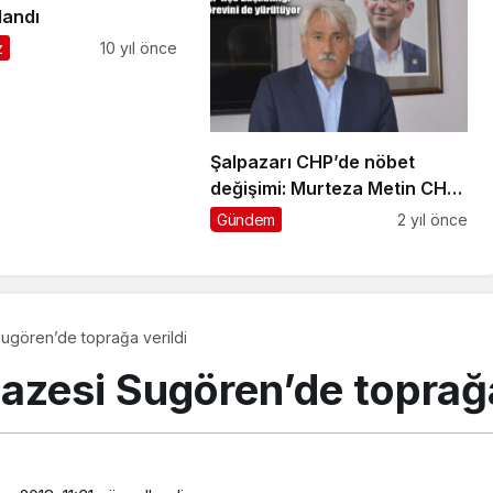
landı
z
10 yıl önce
Şalpazarı CHP’de nöbet
değişimi: Murteza Metin CHP
İlçe Başkanı oldu
Gündem
2 yıl önce
ugören’de toprağa verildi
azesi Sugören’de toprağa