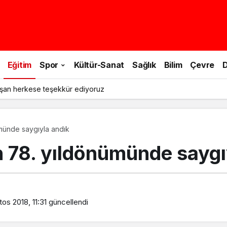
Eğitim
Spor
Kültür-Sanat
Sağlık
Bilim
Çevre
D
şan herkese teşekkür ediyoruz
ümünde saygıyla andık
n 78. yıldönümünde saygı
os 2018, 11:31
güncellendi