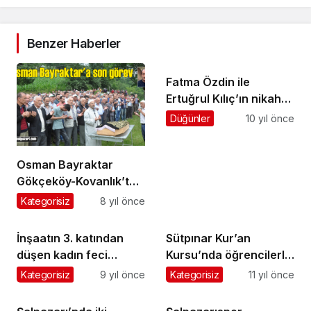
Benzer Haberler
Fatma Özdin ile
Ertuğrul Kılıç’ın nikah
töreni ve kına gecesi
Düğünler
10 yıl önce
yapıldı
Osman Bayraktar
Gökçeköy-Kovanlık’ta
ebediyete uğurlandı
Kategorisiz
8 yıl önce
İnşaatın 3. katından
Sütpınar Kur’an
düşen kadın feci
Kursu’nda öğrencilerle
şekilde hayatını
iftar
Kategorisiz
9 yıl önce
Kategorisiz
11 yıl önce
kaybetti