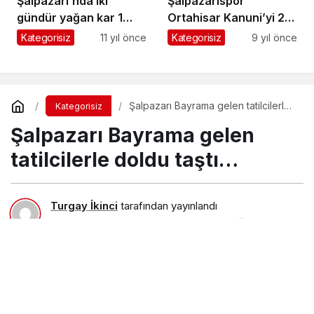
Şalpazarı’nda iki
Şalpazarıspor
gündür yağan kar 1
Ortahisar Kanuni’yi 2-1
metreyi aştı
mağlup etti
Kategorisiz
11 yıl önce
Kategorisiz
9 yıl önce
Şalpazarı Bayrama gelen tatilcilerle
Kategorisiz
doldu taştı…
Şalpazarı Bayrama gelen
tatilcilerle doldu taştı…
Turgay İkinci
tarafından yayınlandı
16 Temmuz 2015, 17:15
yayınlandı
23 Ağustos 2018,
11:33
güncellendi
PAYLAŞ