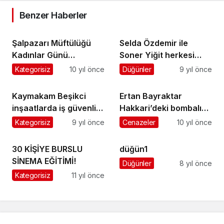
Benzer Haberler
Şalpazarı Müftülüğü
Selda Özdemir ile
Kadınlar Günü
Soner Yiğit herkesi
nedeniyle bir
düğünlerine bekliyor
Kategorisiz
10 yıl önce
Düğünler
9 yıl önce
konferans düzenledi
Kaymakam Beşikci
Ertan Bayraktar
inşaatlarda iş güvenliği
Hakkari’deki bombalı
konusunda
saldırıda şehit oldu
Kategorisiz
9 yıl önce
Cenazeler
10 yıl önce
bilgilendirme yaptırdı
30 KİŞİYE BURSLU
düğün1
SİNEMA EĞİTİMİ!
Düğünler
8 yıl önce
Kategorisiz
11 yıl önce