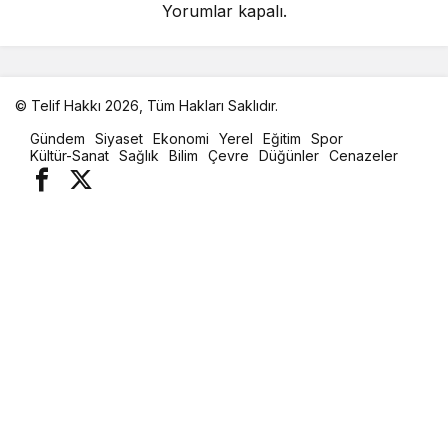
Yorumlar kapalı.
© Telif Hakkı 2026, Tüm Hakları Saklıdır.
malatya
Gündem
Siyaset
Ekonomi
Yerel
Eğitim
Spor
oto
Kültür-Sanat
Sağlık
Bilim
Çevre
Düğünler
Cenazeler
kiralama
parça
eşya
taşıma
evden
eve
nakliyat
istanbul
evden
eve
nakliyat
casino
slot
siteleri
en
iyi
casino
siterleri