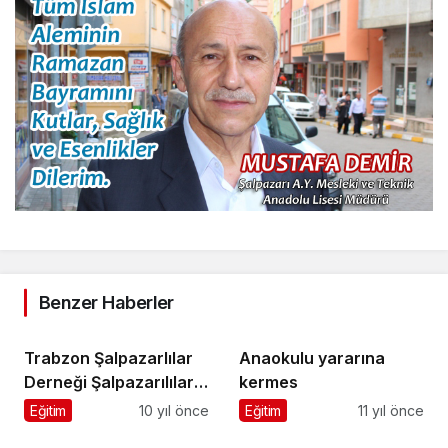
Benzer Haberler
Trabzon Şalpazarlılar
Anaokulu yararına
Derneği Şalpazarılıları
kermes
buluşturdu
Eğitim
10 yıl önce
Eğitim
11 yıl önce