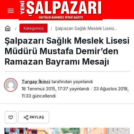
Şalpazarı Sağlık Meslek Lisesi
Kategorisiz
Müdürü Mustafa Demir’den
Şalpazarı Sağlık Meslek Lisesi
Ramazan Bayramı Mesajı
Müdürü Mustafa Demir’den
Ramazan Bayramı Mesajı
Turgay İkinci
tarafından yayınlandı
18 Temmuz 2015, 17:37
yayınlandı
23 Ağustos 2018,
11:33
güncellendi
PAYLAŞ