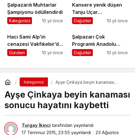
Şalpazarılı Muhtarlar
Kansere yenik düşen
Şampiyonu ödüllendirdi
Tanju Uçar
Üzümözü’nde toprağa
Kategorisiz
10 yıl önce
Düğünler
10 yıl önce
verildi
Hacı Sami Alp’in
Şalpazarı Çok
cenazesi Vakfıkebir’de
Programlı Anadolu
toprağa verildi
Lisesi’ne Adalet alanı
Gündem
10 yıl önce
Düğünler
10 yıl önce
açılıyor
Ayşe Çinkaya beyin kanaması
Kategorisiz
sonucu hayatını kaybetti
Ayşe Çinkaya beyin kanaması
sonucu hayatını kaybetti
Turgay İkinci
tarafından yayınlandı
17 Temmuz 2015, 23:55
yayınlandı
23 Ağustos