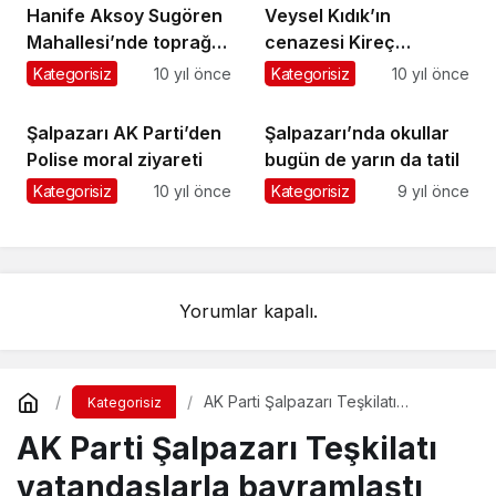
Hanife Aksoy Sugören
Veysel Kıdık’ın
Mahallesi’nde toprağa
cenazesi Kireç
verildi
Mahallesi’nde toprağa
Kategorisiz
10 yıl önce
Kategorisiz
10 yıl önce
verildi
Şalpazarı AK Parti’den
Şalpazarı’nda okullar
Polise moral ziyareti
bugün de yarın da tatil
Kategorisiz
10 yıl önce
Kategorisiz
9 yıl önce
Yorumlar kapalı.
AK Parti Şalpazarı Teşkilatı
Kategorisiz
vatandaşlarla bayramlaştı
AK Parti Şalpazarı Teşkilatı
vatandaşlarla bayramlaştı