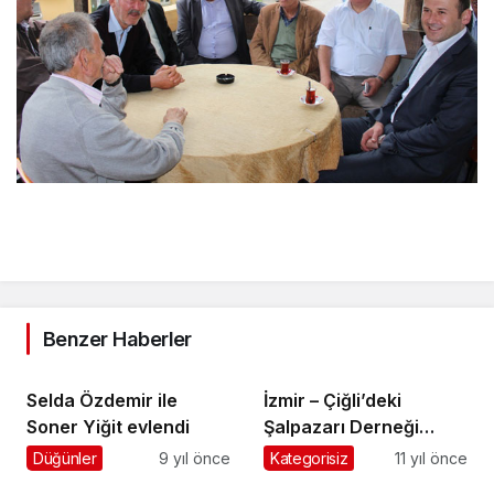
Benzer Haberler
Selda Özdemir ile
İzmir – Çiğli’deki
Soner Yiğit evlendi
Şalpazarı Derneği
Şehitlerimiz için Kur’an
Düğünler
9 yıl önce
Kategorisiz
11 yıl önce
okuttu