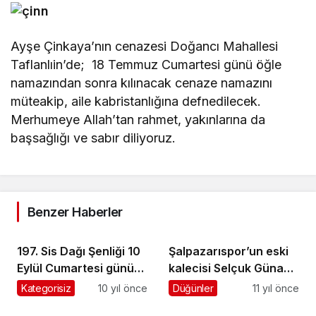
Ayşe Çinkaya’nın cenazesi Doğancı Mahallesi
Taflanlıin’de; 18 Temmuz Cumartesi günü öğle
namazından sonra kılınacak cenaze namazını
müteakip, aile kabristanlığına defnedilecek.
Merhumeye Allah’tan rahmet, yakınlarına da
başsağlığı ve sabır diliyoruz.
Benzer Haberler
197. Sis Dağı Şenliği 10
Şalpazarıspor’un eski
Eylül Cumartesi günü
kalecisi Selçuk Günay
yapılıyor
evlendi
Kategorisiz
10 yıl önce
Düğünler
11 yıl önce