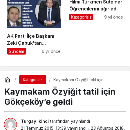
Hilmi Türkmen Sütpınar
Öğrencilerini ağırladı
Kategorisiz
9 yıl önce
AK Parti İlçe Başkanı
Zeki Çabuk’tan
Kaymakam Uğur
Gündem
6 yıl önce
Ünsal’a teşekkür
Kaymakam Özyiğit tatil için
Kategorisiz
Gökçeköy’e geldi
Kaymakam Özyiğit tatil için
Gökçeköy’e geldi
Turgay İkinci
tarafından yayınlandı
21 Temmuz 2015, 13:39
yayınlandı
23 Ağustos 2018,