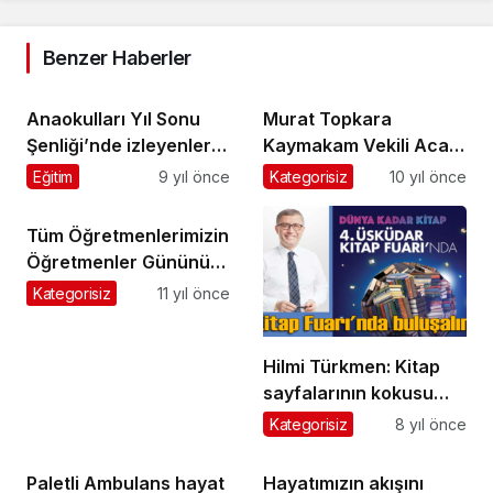
Benzer Haberler
Anaokulları Yıl Sonu
Murat Topkara
Şenliği’nde izleyenleri
Kaymakam Vekili Acar’ı
eğlendirdi
ziyaret etti
Eğitim
9 yıl önce
Kategorisiz
10 yıl önce
Tüm Öğretmenlerimizin
Öğretmenler Gününü
Kutluyoruz
Kategorisiz
11 yıl önce
Hilmi Türkmen: Kitap
sayfalarının kokusu
Üsküdar’ı saracak
Kategorisiz
8 yıl önce
Paletli Ambulans hayat
Hayatımızın akışını