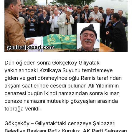
Dün öğleden sonra Gökçeköy Gıliyatak
yakınlarındaki Kızılkaya Suyunu temizlemeye
giden ve geri dönmeyince oğlu Ramis tarafından
akşam saatlerinde cesedi bulunan Ali Yıldırım’ın
cenazesi bugün ikindi namazından sonra kılınan
cenaze namazını müteakip gözyaşları arasında
toprağa verildi.
Gökçeköy – Gıliyatak’taki cenazeye Şalpazarı
Belediye Başkanı Refik Kurukız, AK Parti Şalpazarı