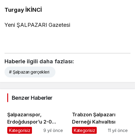
Turgay İKİNCİ
Yeni ŞALPAZARI Gazetesi
Haberle ilgili daha fazlası:
# Şalpazarı gerçekleri
Benzer Haberler
Şalpazarıspor,
Trabzon Şalpazarı
Erdoğduspor’u 2-0
Derneği Kahvaltısı
mağlup ederek
Kategorisiz
9 yıl önce
Kategorisiz
11 yıl önce