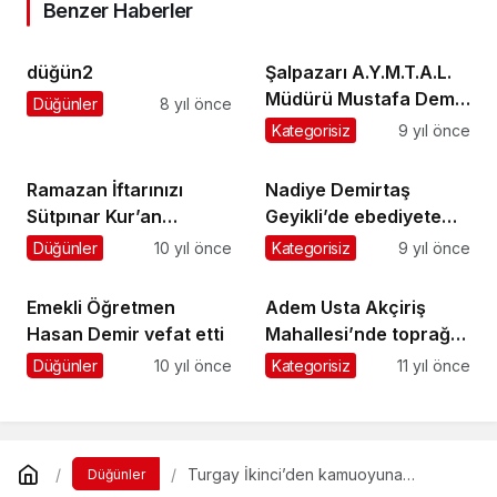
Benzer Haberler
düğün2
Şalpazarı A.Y.M.T.A.L.
Müdürü Mustafa Demir
Düğünler
8 yıl önce
ameliyat oldu
Kategorisiz
9 yıl önce
Ramazan İftarınızı
Nadiye Demirtaş
Sütpınar Kur’an
Geyikli’de ebediyete
Kursu’nda verin
uğurlandı
Düğünler
10 yıl önce
Kategorisiz
9 yıl önce
Emekli Öğretmen
Adem Usta Akçiriş
Hasan Demir vefat etti
Mahallesi’nde toprağa
verildi
Düğünler
10 yıl önce
Kategorisiz
11 yıl önce
Turgay İkinci’den kamuoyuna
Düğünler
açıklama