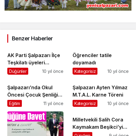
Benzer Haberler
AK Parti Şalpazarı İlçe
Öğrenciler tatile
Teşkilatı üyeleri
doyamadı
güncelliyor
Düğünler
10 yıl önce
Kategorisiz
10 yıl önce
Şalpazarı’nda Okul
Şalpazarı Ayten Yılmaz
Öncesi Çocuk Şenliği
M.T.A.L. Karne Töreni
yapıldı
Eğitim
11 yıl önce
Kategorisiz
10 yıl önce
Milletvekili Salih Cora
Kaymakam Beşikci’yi
ziyaret etti
Gündem
9 yıl önce