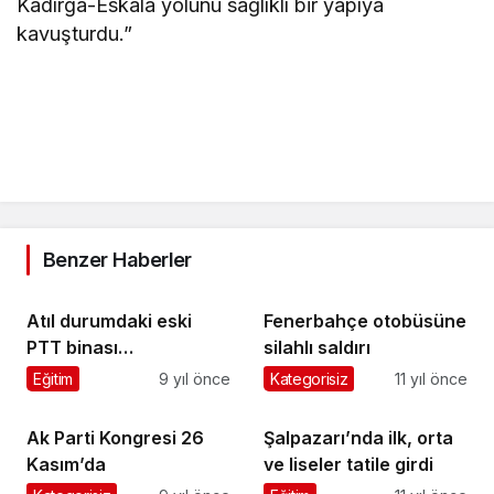
Kadırga-Eskala yolunu sağlıklı bir yapıya
kavuşturdu.”
Benzer Haberler
Atıl durumdaki eski
Fenerbahçe otobüsüne
PTT binası
silahlı saldırı
Öğretmenevine
Eğitim
9 yıl önce
Kategorisiz
11 yıl önce
dönüştürülecek
Ak Parti Kongresi 26
Şalpazarı’nda ilk, orta
Kasım’da
ve liseler tatile girdi