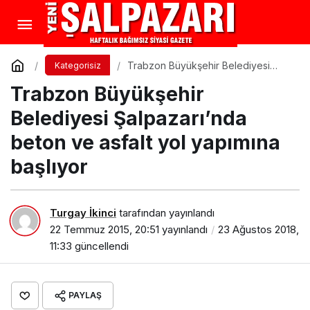
Trabzon Büyükşehir Belediyesi
Kategorisiz
Şalpazarı’nda beton ve asfalt yol
Trabzon Büyükşehir
yapımına başlıyor
Belediyesi Şalpazarı’nda
beton ve asfalt yol yapımına
başlıyor
Turgay İkinci
tarafından yayınlandı
22 Temmuz 2015, 20:51
yayınlandı
23 Ağustos 2018,
11:33
güncellendi
PAYLAŞ