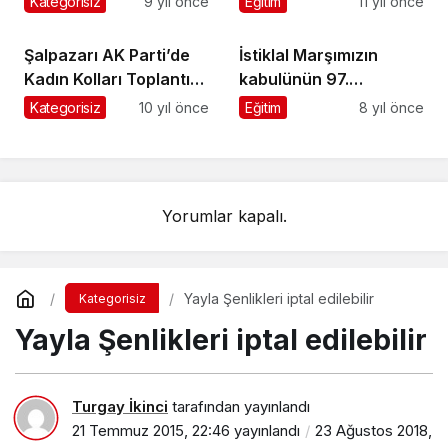
Kategorisiz
9 yıl önce
Eğitim
11 yıl önce
Şalpazarı AK Parti’de
İstiklal Marşımızın
Kadın Kolları Toplantısı
kabulünün 97.
yapıldı
yıldönümü törenlerle
Kategorisiz
10 yıl önce
Eğitim
8 yıl önce
kutlandı
Yorumlar kapalı.
Yayla Şenlikleri iptal edilebilir
Kategorisiz
Yayla Şenlikleri iptal edilebilir
Turgay İkinci
tarafından yayınlandı
21 Temmuz 2015, 22:46
yayınlandı
23 Ağustos 2018,