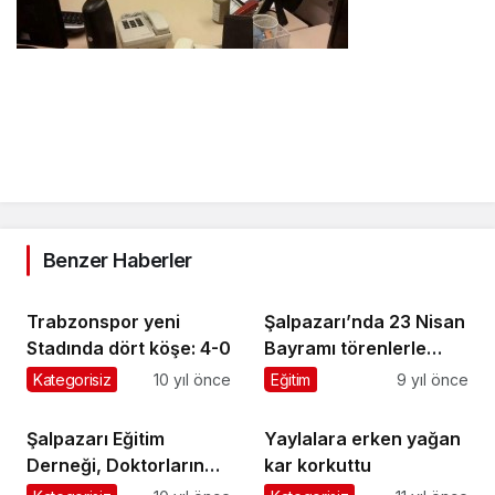
Benzer Haberler
Trabzonspor yeni
Şalpazarı’nda 23 Nisan
Stadında dört köşe: 4-0
Bayramı törenlerle
kutlandı
Kategorisiz
10 yıl önce
Eğitim
9 yıl önce
Şalpazarı Eğitim
Yaylalara erken yağan
Derneği, Doktorların
kar korkuttu
Tıp Bayramını Kutladı