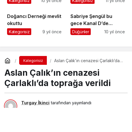
Kategorisiz
10 yıl önce
Kategorisiz
11 yıl önce
Doğancı Derneği mevlit
Sabriye Şengül bu
okuttu
gece Kanal D’de
Beyaz’ın sürpriz
Kategorisiz
9 yıl önce
Düğünler
10 yıl önce
konuğu olacak
Aslan Çalık’ın cenazesi Çarlaklı’da
Kategorisiz
toprağa verildi
Aslan Çalık’ın cenazesi
Çarlaklı’da toprağa verildi
Turgay İkinci
tarafından yayınlandı
11 Eylül 2015, 01:01
yayınlandı
23 Ağustos 2018, 11:33
güncellendi