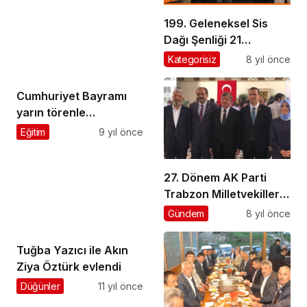
199. Geleneksel Sis
Dağı Şenliği 21
Temmuz’da yapılacak
Kategorisiz
8 yıl önce
Cumhuriyet Bayramı
yarın törenle
kutlanacak
Eğitim
9 yıl önce
27. Dönem AK Parti
Trabzon Milletvekilleri
TBMM’de kayıtlarını
Gündem
8 yıl önce
yaptırdı
Tuğba Yazıcı ile Akın
Ziya Öztürk evlendi
Düğünler
11 yıl önce