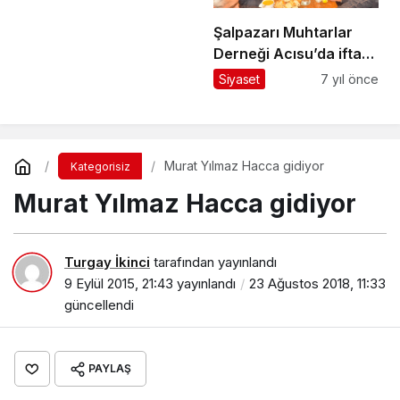
Şalpazarı Muhtarlar
Derneği Acısu’da iftar
yemeği verdi
Siyaset
7 yıl önce
Murat Yılmaz Hacca gidiyor
Kategorisiz
Murat Yılmaz Hacca gidiyor
Turgay İkinci
tarafından yayınlandı
9 Eylül 2015, 21:43
yayınlandı
23 Ağustos 2018, 11:33
güncellendi
PAYLAŞ