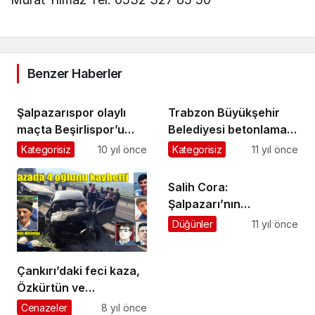
Benzer Haberler
Şalpazarıspor olaylı
Trabzon Büyükşehir
maçta Beşirlispor’u
Belediyesi betonlama
yedi bitirdi
çalışmalarını
Kategorisiz
10 yıl önce
Kategorisiz
11 yıl önce
sürdürüyor
Salih Cora:
Şalpazarı’nın
kalkınması turizme ve
Düğünler
11 yıl önce
M.Y. Okuluna bağlıdır
Çankırı’daki feci kaza,
Özkürtün ve
Şalpazarı’na ateş
Cenazeler
8 yıl önce