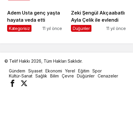
düşürdü
Adem Usta genç yaşta
Zeki Şengül Akçaabatlı
hayata veda etti
Ayla Çelik ile evlendi
Kategorisiz
11 yıl önce
Düğünler
11 yıl önce
© Telif Hakkı 2026, Tüm Hakları Saklıdır.
malatya
Gündem
Siyaset
Ekonomi
Yerel
Eğitim
Spor
oto
Kültür-Sanat
Sağlık
Bilim
Çevre
Düğünler
Cenazeler
kiralama
parça
eşya
taşıma
evden
eve
nakliyat
istanbul
evden
eve
nakliyat
casino