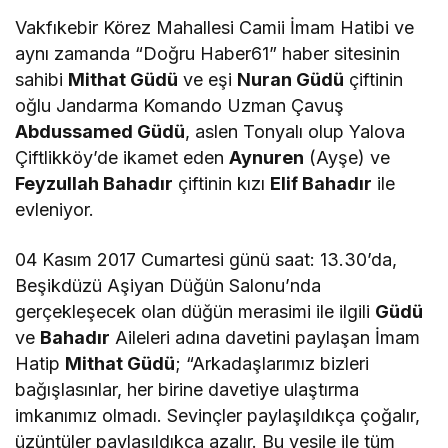
Vakfıkebir Körez Mahallesi Camii İmam Hatibi ve
aynı zamanda “Doğru Haber61” haber sitesinin
sahibi
Mithat Güdü
ve eşi
Nuran Güdü
çiftinin
oğlu Jandarma Komando Uzman Çavuş
Abdussamed Güdü
, aslen Tonyalı olup Yalova
Çiftlikköy’de ikamet eden
Aynuren
(Ayşe) ve
Feyzullah Bahadır
çiftinin kızı
Elif Bahadır
ile
evleniyor.
04 Kasım 2017 Cumartesi günü saat: 13.30’da,
Beşikdüzü Aşiyan Düğün Salonu’nda
gerçekleşecek olan düğün merasimi ile ilgili
Güdü
ve
Bahadır
Aileleri adına davetini paylaşan İmam
Hatip
Mithat Güdü
; “Arkadaşlarımız bizleri
bağışlasınlar, her birine davetiye ulaştırma
imkanımız olmadı. Sevinçler paylaşıldıkça çoğalır,
üzüntüler paylaşıldıkça azalır. Bu vesile ile tüm