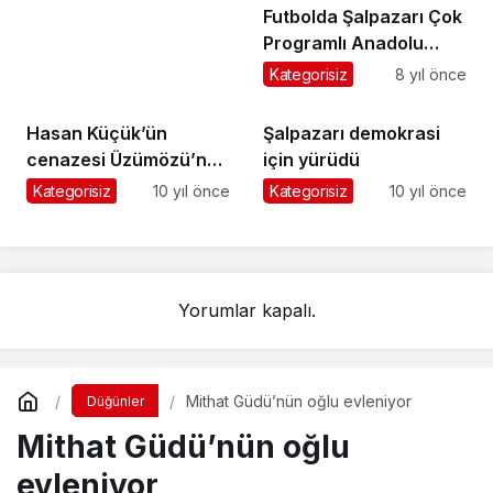
Futbolda Şalpazarı Çok
Programlı Anadolu
Lisesi şampiyon oldu
Kategorisiz
8 yıl önce
Hasan Küçük’ün
Şalpazarı demokrasi
cenazesi Üzümözü’nde
için yürüdü
toprağa verildi
Kategorisiz
10 yıl önce
Kategorisiz
10 yıl önce
Yorumlar kapalı.
Mithat Güdü’nün oğlu evleniyor
Düğünler
Mithat Güdü’nün oğlu
evleniyor