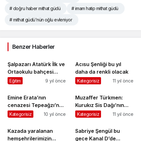
# doğru haber mithat güdü
# imam hatip mithat güdü
# mithat güdü'nün oğlu evleniyor
Benzer Haberler
Şalpazarı Atatürk İlk ve
Acısu Şenliği bu yıl
Ortaokulu bahçesi
daha da renkli olacak
şenliğe hazır
Eğitim
9 yıl önce
Kategorisiz
11 yıl önce
Emine Erata’nın
Muzaffer Türkmen:
cenazesi Tepeağzı’nda
Kurukız Sis Dağı’nın
toprağa verildi
arkasına sığınmasın
Kategorisiz
10 yıl önce
Kategorisiz
11 yıl önce
Kazada yaralanan
Sabriye Şengül bu
hemşehrilerimizin
gece Kanal D’de