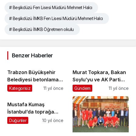
# Beşikdüzü Fen Lisesi Müdürü Mehmet Halcı
# Beşikdüzü İMKB Fen Lisesi Müdürü Mehmet Halcı
# Beşikdüzü İMKB Öğretmen okulu
Benzer Haberler
Trabzon Büyükşehir
Murat Topkara, Bakan
Belediyesi betonlama
Soylu’yu ve AK Parti
çalışmalarını
Milletvekillerini ziyaret
Kategorisiz
11 yıl önce
Gündem
11 yıl önce
sürdürüyor
etti
Mustafa Kumaş
İstanbul’da toprağa
verildi
Düğünler
10 yıl önce