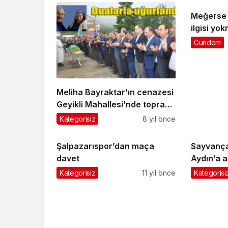
Meğerse 
ilgisi yok
Gündem
Meliha Bayraktar’ın cenazesi
Geyikli Mahallesi’nde toprağa
verildi
Kategorisiz
8 yıl önce
Şalpazarıspor’dan maça
Sayvança
davet
Aydın’a a
Kategorisiz
11 yıl önce
Kategorisi