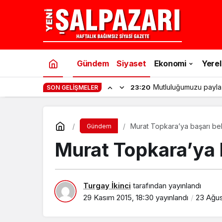
Gündem
Siyaset
Ekonomi
Yerel
Mutluluğumuzu payla
23:20
SON GELIŞMELER
Murat Topkara’ya başarı bel
Gündem
Murat Topkara’ya b
Turgay İkinci
tarafından yayınlandı
29 Kasım 2015, 18:30
yayınlandı
23 Ağus