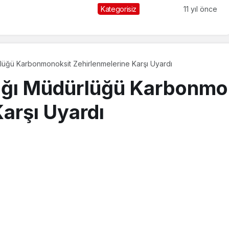
Kategorisiz
11 yıl önce
lüğü Karbonmonoksit Zehirlenmelerine Karşı Uyardı
lığı Müdürlüğü Karbonmo
arşı Uyardı
tos 2018, 11:32
güncellendi
PAYLAŞ