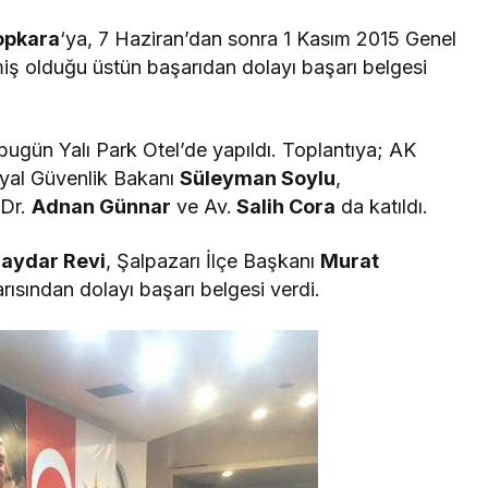
opkara
‘ya, 7 Haziran’dan sonra 1 Kasım 2015 Genel
miş olduğu üstün başarıdan dolayı başarı belgesi
bugün Yalı Park Otel’de yapıldı. Toplantıya; AK
syal Güvenlik Bakanı
Süleyman Soylu
,
 Dr.
Adnan Günnar
ve Av.
Salih Cora
da katıldı.
aydar Revi
, Şalpazarı İlçe Başkanı
Murat
rısından dolayı başarı belgesi verdi.