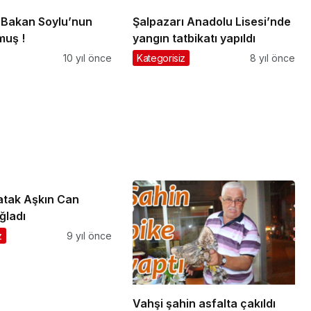
Bakan Soylu’nun
Şalpazarı Anadolu Lisesi’nde
muş !
yangın tatbikatı yapıldı
10 yıl önce
Kategorisiz
8 yıl önce
tak Aşkın Can
ğladı
z
9 yıl önce
Vahşi şahin asfalta çakıldı