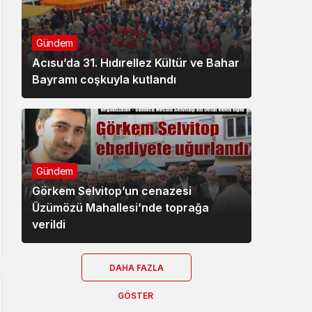
Gündem
Acısu’da 31. Hıdırellez Kültür ve Bahar
Bayramı coşkuyla kutlandı
Gündem
Görkem Selvitop’un cenazesi
Üzümözü Mahallesi’nde toprağa
verildi
DAHA FAZLA
GÖSTER