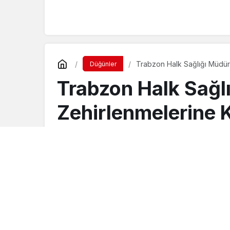
Trabzon Halk Sağlığı Müdür
Düğünler
Trabzon Halk Sağ
Zehirlenmelerine K
Turgay İkinci
tarafından yayınlandı
27 Kasım 2015, 18:06
yayınlandı
23 Ağus