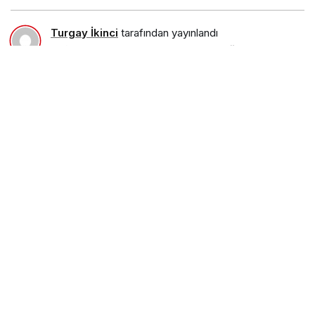
Turgay İkinci
tarafından yayınlandı
17 Şubat 2017, 20:00
yayınlandı
23 Ağustos 2018,
11:30
güncellendi
PAYLAŞ