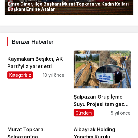
Emre Diner, İlçe Başkanı Murat Topkara ve Kadın Kolları
Başkanı Emine Atalar
Benzer Haberler
Kaymakam Beşikci, AK
Parti’yi ziyaret etti
Kategorisiz
10 yıl önce
Şalpazarı Grup İçme
Suyu Projesi tam gaz
devam ediyor
Gündem
5 yıl önce
Murat Topkara:
Albayrak Holding
Şalpazarı’na
Yönetim Kurulu