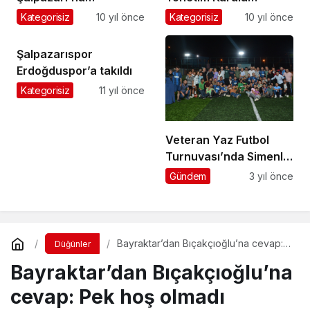
Halkbank’ı açacağız
Başkanı Acısu’daydı
Kategorisiz
10 yıl önce
Kategorisiz
10 yıl önce
Şalpazarıspor
Erdoğduspor’a takıldı
Kategorisiz
11 yıl önce
Veteran Yaz Futbol
Turnuvası’nda Simenli
Gençlik şampiyon
Gündem
3 yıl önce
Bayraktar’dan Bıçakçıoğlu’na cevap:
Düğünler
Pek hoş olmadı
Bayraktar’dan Bıçakçıoğlu’na
cevap: Pek hoş olmadı