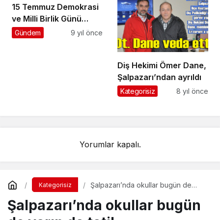
15 Temmuz Demokrasi
ve Milli Birlik Günü
etkinlikleri başladı
Gündem
9 yıl önce
Diş Hekimi Ömer Dane,
Şalpazarı’ndan ayrıldı
Kategorisiz
8 yıl önce
Yorumlar kapalı.
Şalpazarı’nda okullar bugün de
Kategorisiz
yarın da tatil
Şalpazarı’nda okullar bugün