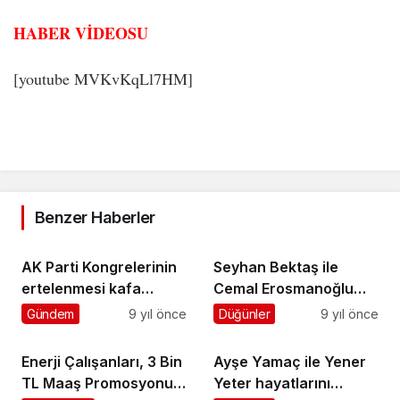
HABER VİDEOSU
[youtube MVKvKqLl7HM]
Benzer Haberler
AK Parti Kongrelerinin
Seyhan Bektaş ile
ertelenmesi kafa
Cemal Erosmanoğlu
karıştırdı
evleniyor
Gündem
9 yıl önce
Düğünler
9 yıl önce
Enerji Çalışanları, 3 Bin
Ayşe Yamaç ile Yener
TL Maaş Promosyonu
Yeter hayatlarını