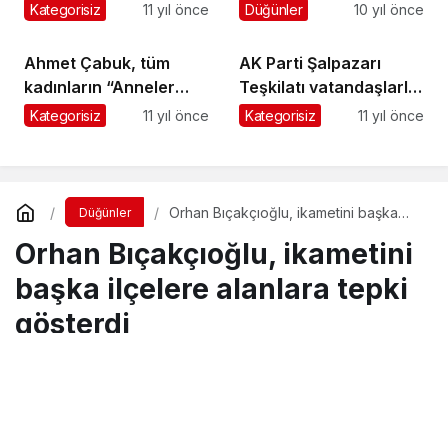
Alacak
birleştirdi
Kategorisiz
11 yıl önce
Düğünler
10 yıl önce
Ahmet Çabuk, tüm
AK Parti Şalpazarı
kadınların “Anneler
Teşkilatı vatandaşlarla
Gününü” kutladı
bayramlaştı
Kategorisiz
11 yıl önce
Kategorisiz
11 yıl önce
Orhan Bıçakçıoğlu, ikametini başka
Düğünler
ilçelere alanlara tepki gösterdi
Orhan Bıçakçıoğlu, ikametini
başka ilçelere alanlara tepki
gösterdi
Turgay İkinci
tarafından yayınlandı
16 Şubat 2017, 00:46
yayınlandı
23 Ağustos 2018,
11:30
güncellendi