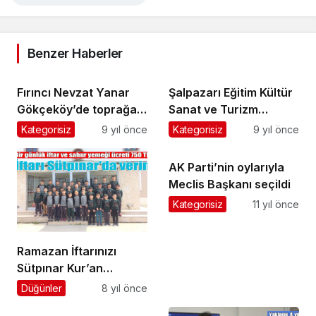
Benzer Haberler
Fırıncı Nevzat Yanar
Şalpazarı Eğitim Kültür
Gökçeköy’de toprağa
Sanat ve Turizm
verildi
Derneği’nden liselilere
Kategorisiz
9 yıl önce
Kategorisiz
9 yıl önce
konferans
AK Parti’nin oylarıyla
Meclis Başkanı seçildi
Kategorisiz
11 yıl önce
Ramazan İftarınızı
Sütpınar Kur’an
Kursu’nda verin
Düğünler
8 yıl önce