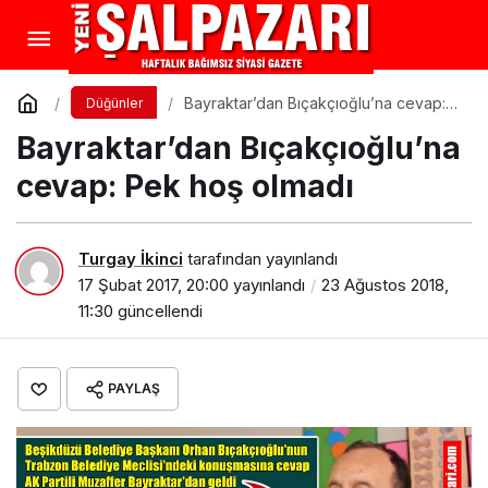
Bayraktar’dan Bıçakçıoğlu’na cevap:
Düğünler
Pek hoş olmadı
Bayraktar’dan Bıçakçıoğlu’na
cevap: Pek hoş olmadı
Turgay İkinci
tarafından yayınlandı
17 Şubat 2017, 20:00
yayınlandı
23 Ağustos 2018,
11:30
güncellendi
PAYLAŞ