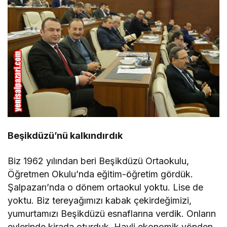
Beşikdüzü’nü kalkındırdık
Biz 1962 yılından beri Beşikdüzü Ortaokulu,
Öğretmen Okulu’nda eğitim-öğretim gördük.
Şalpazarı’nda o dönem ortaokul yoktu. Lise de
yoktu. Biz tereyağımızı kabak çekirdeğimizi,
yumurtamızı Beşikdüzü esnaflarına verdik. Onların
evlerinde kirada oturduk. Hayli ekonomik yönden