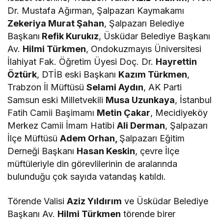
Dr. Mustafa Ağırman, Şalpazarı Kaymakamı
Zekeriya Murat Şahan
, Şalpazarı Belediye
Başkanı
Refik Kurukız
, Üsküdar Belediye Başkanı
Av.
Hilmi Türkmen
, Ondokuzmayıs Üniversitesi
İlahiyat Fak. Öğretim Üyesi Doç. Dr.
Hayrettin
Öztürk
, DTİB eski Başkanı
Kazım Türkmen
,
Trabzon İl Müftüsü
Selami Aydın
, AK Parti
Samsun eski Milletvekili
Musa Uzunkaya
, İstanbul
Fatih Camii Başimamı
Metin Çakar
, Mecidiyeköy
Merkez Camii İmam Hatibi
Ali Derman
, Şalpazarı
İlçe Müftüsü
Adem Orhan,
Şalpazarı Eğitim
Derneği Başkanı
Hasan Keskin
, çevre İlçe
müftüleriyle din görevlilerinin de aralarında
bulunduğu çok sayıda vatandaş katıldı.
Törende Valisi
Aziz Yıldırım
ve Üsküdar Belediye
Başkanı Av.
Hilmi Türkmen
törende birer