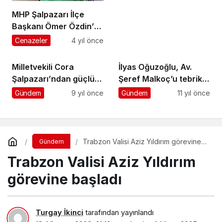
MHP Şalpazarı İlçe
Başkanı Ömer Özdin’e
son görev
Cenazeler
4 yıl önce
Milletvekili Cora
İlyas Oğuzoğlu, Av.
Şalpazarı’ndan güçlü
Şeref Malkoç’u tebrik
destek istedi
etti
Gündem
9 yıl önce
Gündem
11 yıl önce
Trabzon Valisi Aziz Yıldırım görevine
Gündem
başladı
Trabzon Valisi Aziz Yıldırım
görevine başladı
Turgay İkinci
tarafından yayınlandı