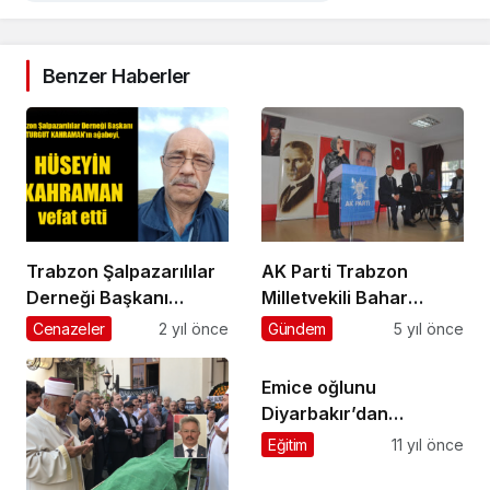
Benzer Haberler
Trabzon Şalpazarılılar
AK Parti Trabzon
Derneği Başkanı
Milletvekili Bahar
Turgut Kahraman’ın
Ayvazoğlu: “2023 Bizim
Cenazeler
2 yıl önce
Gündem
5 yıl önce
ağabeyi Hüseyin
Miladımız”
Kahraman vefat etti
Emice oğlunu
Diyarbakır’dan
evlendirdi
Eğitim
11 yıl önce