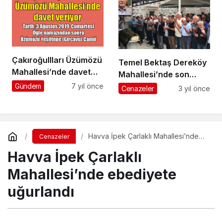
Çakıroğullları Üzümözü
Temel Bektaş Dereköy
Mahallesi’nde davet
Mahallesi’nde son
düzenliyor
yolculuğuna uğurlandı
Gündem
7 yıl önce
Cenazeler
3 yıl önce
Havva İpek Çarlaklı Mahallesi’nde
Cenazeler
ebediyete uğurlandı
Havva İpek Çarlaklı
Mahallesi’nde ebediyete
uğurlandı