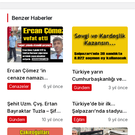
Benzer Haberler
Ercan Çömez ‘in
Türkiye yarın
cenaze namazı
Cumhurbaşkanlığı ve
Şalpazarı merkezde
Milletvekili Genel
Cenazeler
6 yıl önce
Gündem
3 yıl önce
kılınacak
Seçimleri için sandık
başına gidiyor
Şehit Uzm. Çvş. Ertan
Türkiye’de bir ilk…
Bayraktar Tuzla – Şifa
Şalpazarı’nda stadyum
Mahallesi’nde toprağa
için arazi istimlak
Gündem
10 yıl önce
Eğitim
9 yıl önce
verildi
edilecek