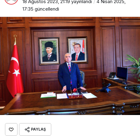
18 Ağustos 2023, 21:19
yayınlandı
4 Nisan 2025,
17:35
güncellendi
PAYLAŞ