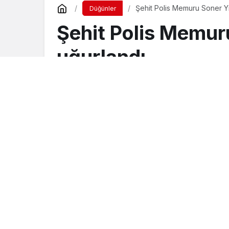
Şehit Polis Memuru Soner Yı
Düğünler
Şehit Polis Memur
uğurlandı
Turgay İkinci
tarafından yayınlandı
14 Eylül 2015, 23:50
yayınlandı
23 Ağusto
Şırnak’ta uygulama yapan polis ekibine 
saldırıda şehit edilen polis memuru Sone