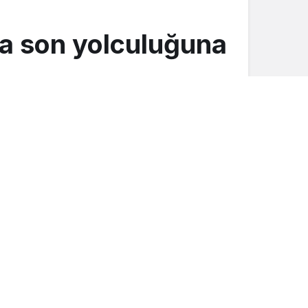
da son yolculuğuna
Düğünler
Mutluluğumuzu paylaşan herkese
teşekkür ediyoruz