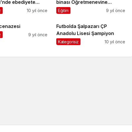
i’nde ebediyete
binası Öğretmenevine
ı
dönüştürülecek
z
10 yıl önce
Eğitim
9 yıl önce
cenazesi
Futbolda Şalpazarı ÇP
Anadolu Lisesi Şampiyon
z
9 yıl önce
Kategorisiz
10 yıl önce