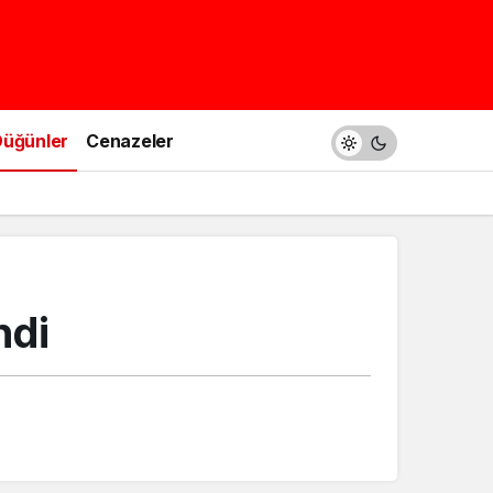
üğünler
Cenazeler
ndi