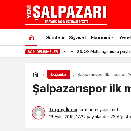
Gündem
Siyaset
Ekonomi
Yerel
Mutluluğumuzu payla
23:20
SON GELIŞMELER
Şalpazarıspor ilk maçında Y
Düğünler
Şalpazarıspor ilk 
Turgay İkinci
tarafından yayınlandı
16 Eylül 2015, 17:22
yayınlandı
23 Ağustos