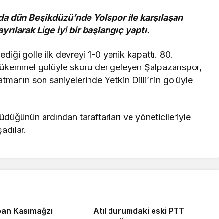
da dün Beşikdüzü’nde Yolspor ile karşılaşan
yrılarak Lige iyi bir başlangıç yaptı.
iği golle ilk devreyi 1-0 yenik kapattı. 80.
ükemmel golüyle skoru dengeleyen Şalpazarıspor,
tmanın son saniyelerinde Yetkin Dilli’nin golüyle
üdüğünün ardından taraftarları ve yöneticileriyle
adılar.
ban Kasımağzı
Atıl durumdaki eski PTT