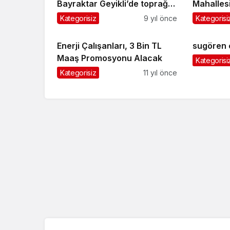
Bayraktar Geyikli’de toprağa
Mahalles
verildi
uğurland
Kategorisiz
9 yıl önce
Kategorisi
Enerji Çalışanları, 3 Bin TL
sugören 
Maaş Promosyonu Alacak
Kategorisi
Kategorisiz
11 yıl önce