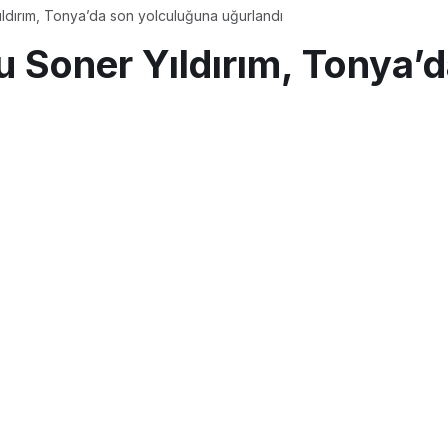
ldırım, Tonya’da son yolculuğuna uğurlandı
u Soner Yıldırım, Tonya’
s 2018, 11:33
güncellendi
PAYLAŞ
teröristlerce bomba yüklü araçla düzenlenen
r Yıldırım, bugün memleketi Trabzon’un Tonya İlçesi