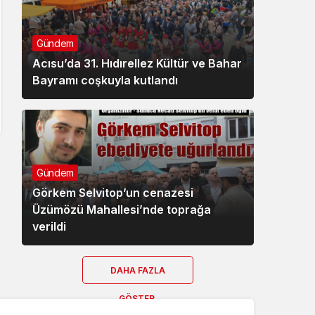
Gündem
Acısu’da 31. Hıdırellez Kültür ve Bahar
Bayramı coşkuyla kutlandı
Gündem
Görkem Selvitop’un cenazesi
Üzümözü Mahallesi’nde toprağa
verildi
DAHA FAZLA
GÖSTER