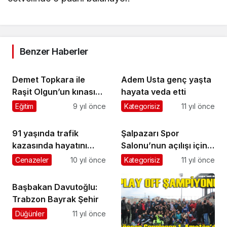
Benzer Haberler
Demet Topkara ile
Adem Usta genç yaşta
Raşit Olgun’un kınası
hayata veda etti
yapıldı
Eğitim
9 yıl önce
Kategorisiz
11 yıl önce
91 yaşında trafik
Şalpazarı Spor
kazasında hayatını
Salonu’nun açılışı için
kaybetti
geri sayım başladı
Cenazeler
10 yıl önce
Kategorisiz
11 yıl önce
Başbakan Davutoğlu:
Trabzon Bayrak Şehir
Düğünler
11 yıl önce