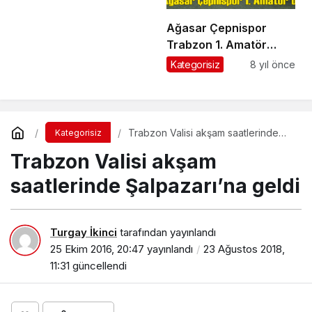
Ağasar Çepnispor
Trabzon 1. Amatör
Küme’ye yükseldi
Kategorisiz
8 yıl önce
Trabzon Valisi akşam saatlerinde
Kategorisiz
Şalpazarı’na geldi
Trabzon Valisi akşam
saatlerinde Şalpazarı’na geldi
Turgay İkinci
tarafından yayınlandı
25 Ekim 2016, 20:47
yayınlandı
23 Ağustos 2018,
11:31
güncellendi