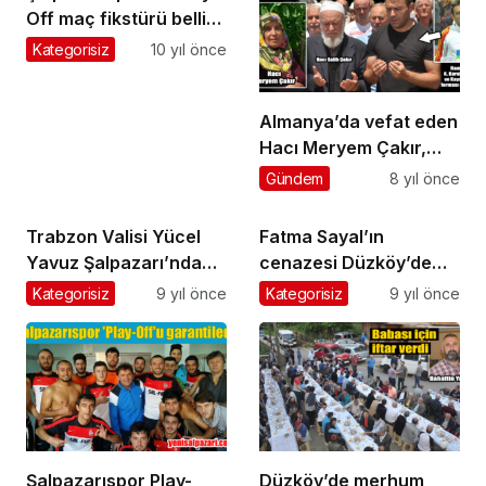
Off maç fikstürü belli
oldu
Kategorisiz
10 yıl önce
Almanya’da vefat eden
Hacı Meryem Çakır,
Üzümözü’nde toprağa
Gündem
8 yıl önce
verildi
Trabzon Valisi Yücel
Fatma Sayal’ın
Yavuz Şalpazarı’nda
cenazesi Düzköy’de
incelemelerde bulundu
toprağa verildi
Kategorisiz
9 yıl önce
Kategorisiz
9 yıl önce
Şalpazarıspor Play-
Düzköy’de merhum