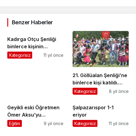
Benzer Haberler
Kadırga Otçu Şenliği
binlerce kişinin
katılımıyla yapıldı
Kategorisiz
11 yıl önce
21. Göllüalan Şenliği’ne
binlerce kişi katıldı.
Araçlar yollara sığmadı
Kategorisiz
8 yıl önce
Geyikli eski Öğretmen
Şalpazarıspor 1-1
Ömer Aksu’yu
eriyor
ebediyete uğurladı
Eğitim
9 yıl önce
Kategorisiz
11 yıl önce