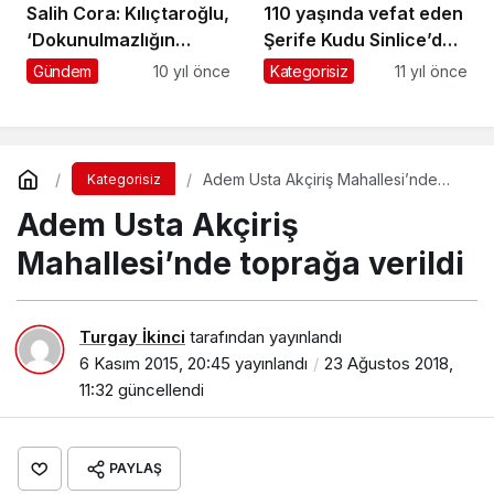
Salih Cora: Kılıçtaroğlu,
110 yaşında vefat eden
‘Dokunulmazlığın
Şerife Kudu Sinlice’de
kaldırılmasına’ HAYIR
toprağa verildi
Gündem
10 yıl önce
Kategorisiz
11 yıl önce
oyu verdi
Adem Usta Akçiriş Mahallesi’nde
Kategorisiz
toprağa verildi
Adem Usta Akçiriş
Mahallesi’nde toprağa verildi
Turgay İkinci
tarafından yayınlandı
6 Kasım 2015, 20:45
yayınlandı
23 Ağustos 2018,
11:32
güncellendi
PAYLAŞ