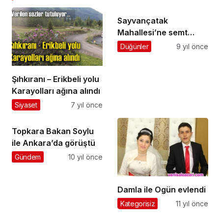
Sayvançatak
Mahallesi’ne semt
sahası yapılacak
Düğünler
9 yıl önce
Şıhkıranı – Erikbeli yolu
Karayolları ağına alındı
Siyaset
7 yıl önce
Topkara Bakan Soylu
ile Ankara’da görüştü
Gündem
10 yıl önce
Damla ile Ogün evlendi
Kategorisiz
11 yıl önce