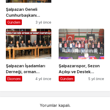
Şalpazarı Geneli
Cumhurbaşkanı
Seçimleri 2. Tur
Gündem
3 yıl önce
Sonuçları
Şalpazarı İşadamları
Şalpazarıspor, Sezon
Derneği, orman
Açılışı ve Destek
emvalinin İlçede
Gecesi’nde
Ekonomi
4 yıl önce
Gündem
5 yıl önce
değerlendirilmesi için
taraftarlarıyla buluştu
harekete geçti
Yorumlar kapalı.