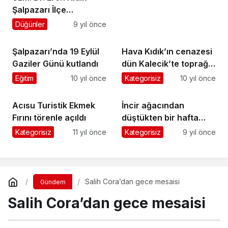
Şalpazarı İlçe
Hastanesi’nde görev
Düğünler
9 yıl önce
yapıyor
Şalpazarı’nda 19 Eylül
Hava Kıdık’ın cenazesi
Gaziler Günü kutlandı
dün Kalecik’te toprağa
verildi
Eğitim
10 yıl önce
Kategorisiz
10 yıl önce
Acısu Turistik Ekmek
İncir ağacından
Fırını törenle açıldı
düştükten bir hafta
sonra hayatını kaybetti
Kategorisiz
11 yıl önce
Kategorisiz
9 yıl önce
Salih Cora’dan gece mesaisi
Gündem
Salih Cora’dan gece mesaisi