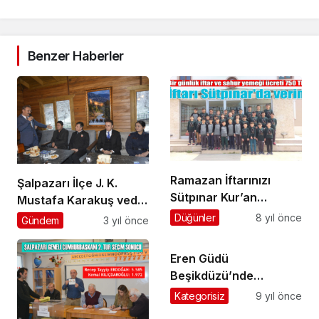
Benzer Haberler
Ramazan İftarınızı
Şalpazarı İlçe J. K.
Sütpınar Kur’an
Mustafa Karakuş veda
Kursu’nda verin
yemeği ile uğurlandı
Düğünler
8 yıl önce
Gündem
3 yıl önce
Eren Güdü
Beşikdüzü’nde
ebediyete uğurlandı
Kategorisiz
9 yıl önce