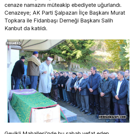
cenaze namazını müteakip ebediyete uğurlandı.
Cenazeye; AK Parti Şalpazarı İlçe Başkanı Murat
Topkara ile Fidanbaşı Derneği Başkanı Salih
Kanbut da katıldı.
Geyikli Mahallesi’nde bu sabah vefat eden