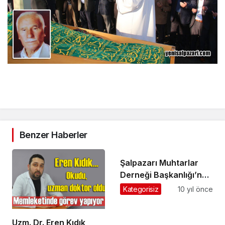
Benzer Haberler
Şalpazarı Muhtarlar
Derneği Başkanlığı’na
Mustafa Kel seçildi
Kategorisiz
10 yıl önce
Uzm. Dr. Eren Kıdık