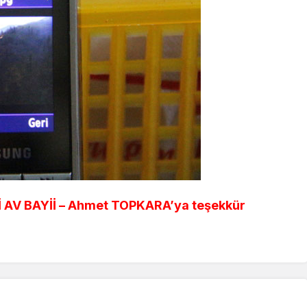
Zİ AV BAYİİ – Ahmet TOPKARA’ya teşekkür