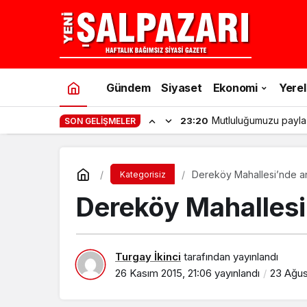
Gündem
Siyaset
Ekonomi
Yerel
Mutluluğumuzu payla
23:20
SON GELIŞMELER
Dereköy Mahallesi’nde an
Kategorisiz
Dereköy Mahallesi’
Turgay İkinci
tarafından yayınlandı
26 Kasım 2015, 21:06
yayınlandı
23 Ağus