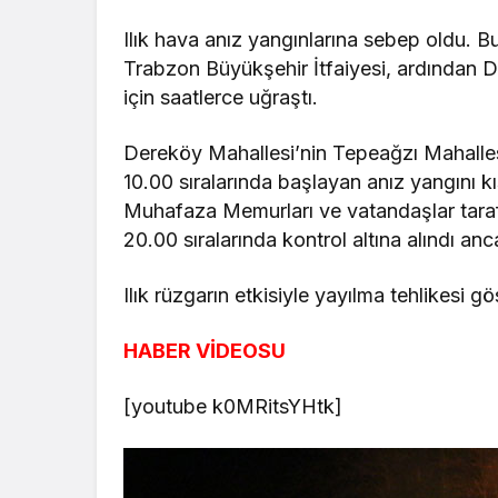
Ilık hava anız yangınlarına sebep oldu. 
Trabzon Büyükşehir İtfaiyesi, ardından 
için saatlerce uğraştı.
Dereköy Mahallesi’nin Tepeağzı Mahalles
10.00 sıralarında başlayan anız yangını k
Muhafaza Memurları ve vatandaşlar taraf
20.00 sıralarında kontrol altına alındı an
Ilık rüzgarın etkisiyle yayılma tehlikesi g
HABER VİDEOSU
[youtube k0MRitsYHtk]