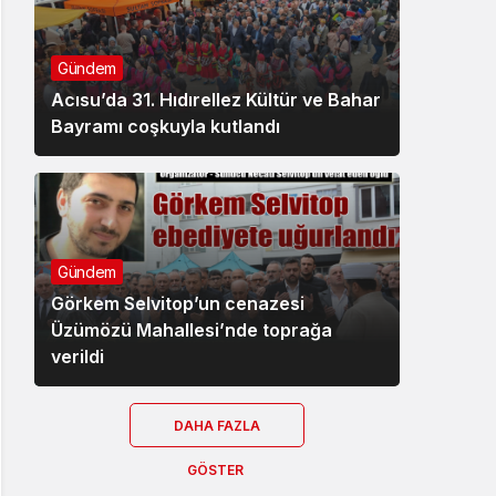
Gündem
Acısu’da 31. Hıdırellez Kültür ve Bahar
Bayramı coşkuyla kutlandı
Gündem
Görkem Selvitop’un cenazesi
Üzümözü Mahallesi’nde toprağa
verildi
DAHA FAZLA
GÖSTER