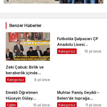
Benzer Haberler
Futbolda Şalpazarı ÇP
Anadolu Lisesi
Şampiyon
Kategorisiz
10 yıl önce
Zeki Çabuk: Birlik ve
beraberlik içinde
hareket edeceğiz
Kategorisiz
8 yıl önce
Emekli Öğretmen
Muhtar Pamiş Geyikli –
Hüseyin Gülay
Belen’de toprağa
Turalıuşağı’nda
verildi
Eğitim
10 yıl önce
Kategorisiz
11 yıl önce