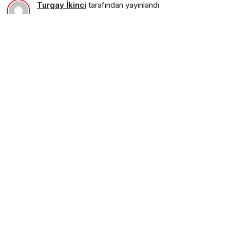
Turgay İkinci
tarafından yayınlandı
3 Kasım 2015, 22:35
yayınlandı
23 Ağustos 2018,
11:32
güncellendi
PAYLAŞ
Şalpazarıspor bugün Akçaabat Söğütlü Sahasında