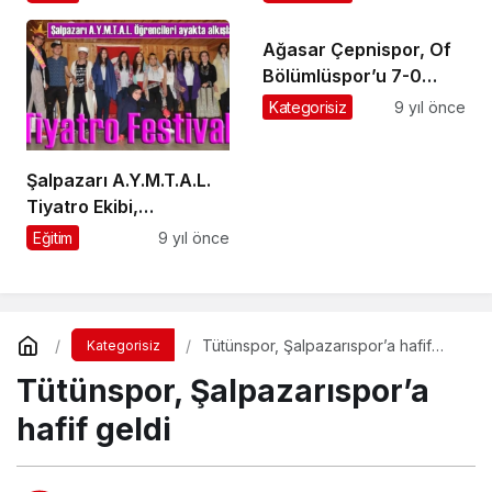
ebediyete uğurlandı
Ağasar Çepnispor, Of
Bölümlüspor’u 7-0
mağlup etti
Kategorisiz
9 yıl önce
Şalpazarı A.Y.M.T.A.L.
Tiyatro Ekibi,
profesyonel
Eğitim
9 yıl önce
tiyatrocuları aratmadı
Tütünspor, Şalpazarıspor’a hafif
Kategorisiz
geldi
Tütünspor, Şalpazarıspor’a
hafif geldi