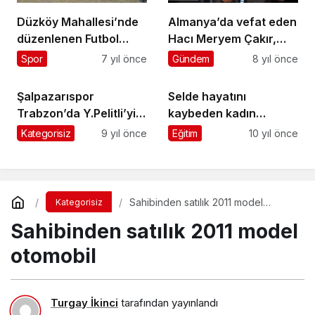
Düzköy Mahallesi’nde
Almanya’da vefat eden
düzenlenen Futbol
Hacı Meryem Çakır,
Turnuvası tamamlandı
Üzümözü’nde toprağa
Spor
7 yıl önce
Gündem
8 yıl önce
verildi
Şalpazarıspor
Selde hayatını
Trabzon’da Y.Pelitli’yi
kaybeden kadın
yenerek Play-Off’u
Doğancı’da toprağa
Kategorisiz
9 yıl önce
Eğitim
10 yıl önce
garantiledi
verildi
Sahibinden satılık 2011 model
Kategorisiz
otomobil
Sahibinden satılık 2011 model
otomobil
Turgay İkinci
tarafından yayınlandı