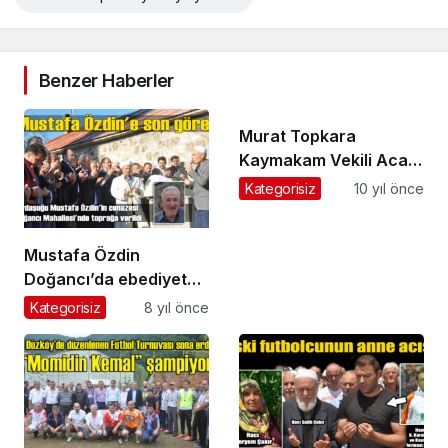
Benzer Haberler
Murat Topkara
Kaymakam Vekili Acar’ı
ziyaret etti
Kategorisiz
10 yıl önce
Mustafa Özdin
Doğancı’da ebediyete
uğurlandı
Kategorisiz
8 yıl önce