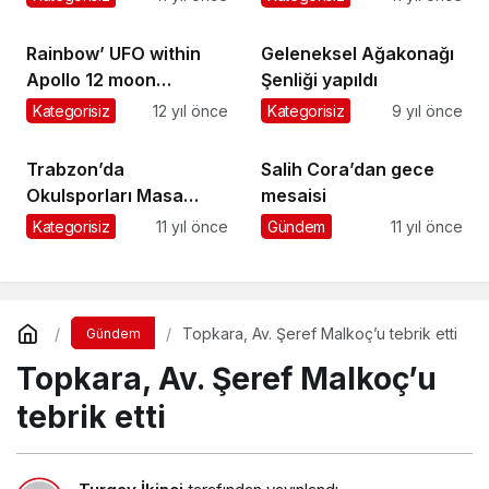
Rainbow’ UFO within
Geleneksel Ağakonağı
Apollo 12 moon
Şenliği yapıldı
objective photos
Kategorisiz
12 yıl önce
Kategorisiz
9 yıl önce
(Video)
Trabzon’da
Salih Cora’dan gece
Okulsporları Masa
mesaisi
Tenisi Elemeleri Sona
Kategorisiz
11 yıl önce
Gündem
11 yıl önce
Erdi
Topkara, Av. Şeref Malkoç’u tebrik etti
Gündem
Topkara, Av. Şeref Malkoç’u
tebrik etti